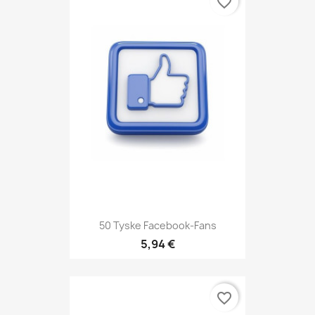
favorite_border
50 Tyske Facebook-Fans
5,94 €
favorite_border