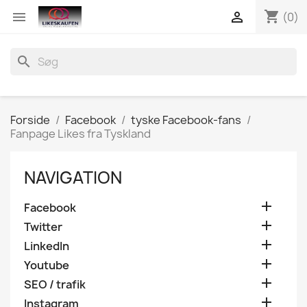
shopping_cart


(0)
search
Forside
Facebook
tyske Facebook-fans
Fanpage Likes fra Tyskland
NAVIGATION

Facebook

Twitter

LinkedIn

Youtube

SEO / trafik

Instagram