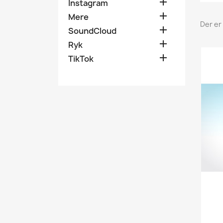

Instagram

Mere
Der er 

SoundCloud

Ryk

TikTok