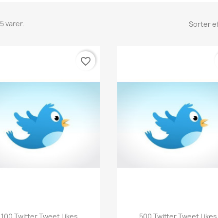
5 varer.
Sorter ef
favorite_border
Vis her
Vis her


100 Twitter Tweet Likes
500 Twitter Tweet Likes