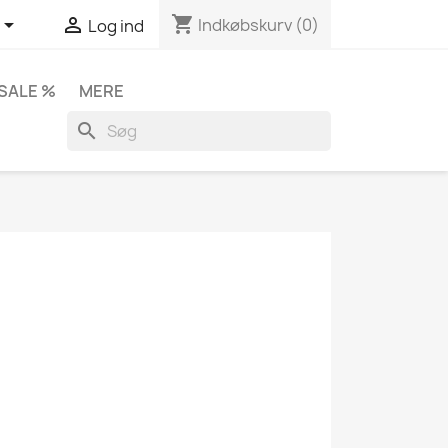
shopping_cart


Indkøbskurv
(0)
Log ind
SALE %
MERE
search