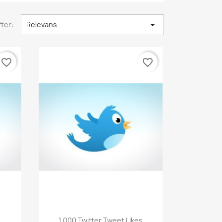

ter:
Relevans
favorite_border
favorite_border
Vis her

1.000 Twitter Tweet Likes