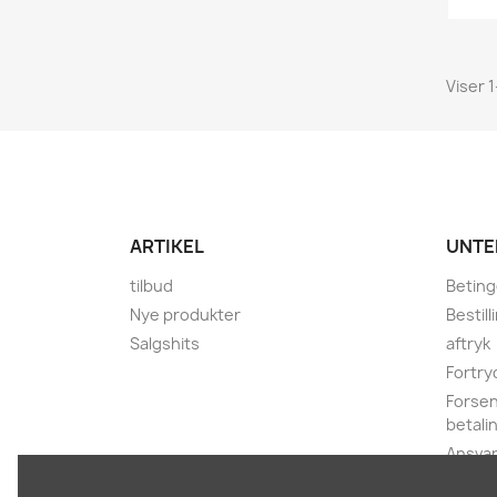
Viser 
ARTIKEL
UNTE
tilbud
Beting
Nye produkter
Bestil
Salgshits
aftryk
Fortry
Forsen
betali
Ansvar
privatl