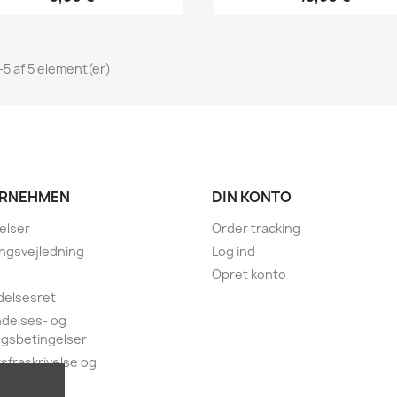
1-5 af 5 element(er)
RNEHMEN
DIN KONTO
elser
Order tracking
lingsvejledning
Log ind
Opret konto
delsesret
delses- og
ngsbetingelser
sfraskrivelse og
ivspolitik