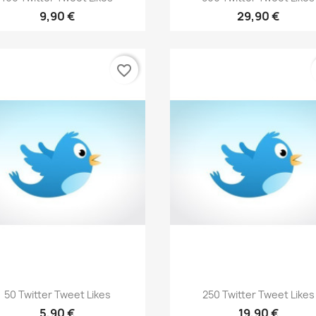
9,90 €
29,90 €
favorite_border
Vis her
Vis her


50 Twitter Tweet Likes
250 Twitter Tweet Likes
5,90 €
19,90 €