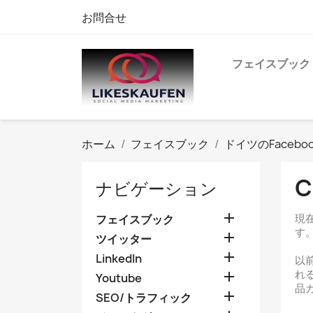
お問合せ
フェイスブック
ホーム
フェイスブック
ドイツのFacebo
C
ナビゲーション

現
フェイスブック
す

ツイッター

LinkedIn
以
れ

Youtube
品

SEO/トラフィック