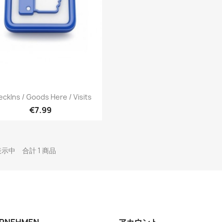
簡易表示

ckIns / Goods Here / Visits
€7.99
を表示中 合計 1 商品
RNEHMEN
アカウント