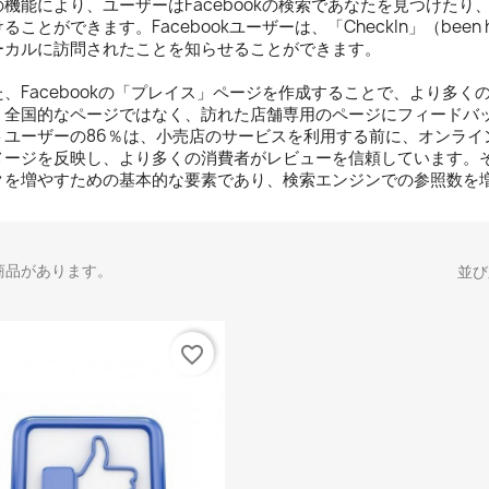
の機能により、ユーザーはFacebookの検索であなたを見つけた
ることができます。Facebookユーザーは、「CheckIn」（been he
ーカルに訪問されたことを知らせることができます。
た、Facebookの「プレイス」ページを作成することで、より多
、全国的なページではなく、訪れた店舗専用のページにフィードバ
トユーザーの86％は、小売店のサービスを利用する前に、オンライ
メージを反映し、より多くの消費者がレビューを信頼しています。そのため
クを増やすための基本的な要素であり、検索エンジンでの参照数を
の商品があります。
並び
favorite_border