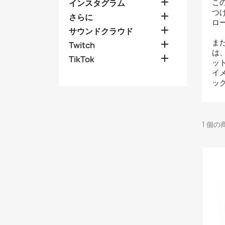

こ
インスタグラム
つけ

さらに
ロ

サウンドクラウド
ま

Twitch
は

TikTok
ッ
イ
ッ
1 個