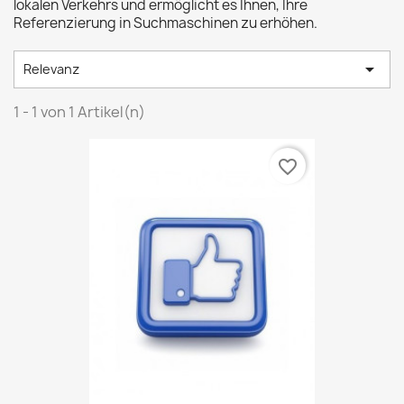
lokalen Verkehrs und ermöglicht es Ihnen, Ihre
Referenzierung in Suchmaschinen zu erhöhen.

Relevanz
1 - 1 von 1 Artikel(n)
favorite_border