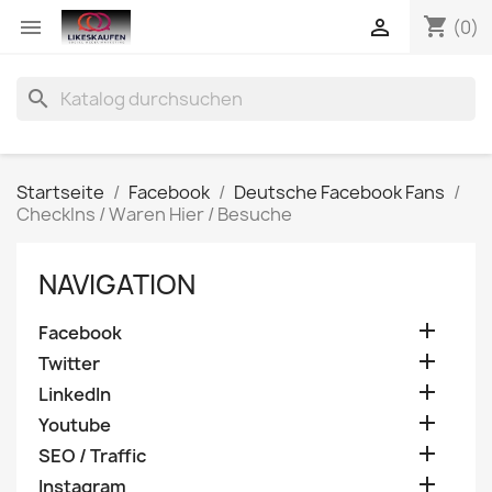
shopping_cart


(0)
search
Startseite
Facebook
Deutsche Facebook Fans
CheckIns / Waren Hier / Besuche
NAVIGATION

Facebook

Twitter

LinkedIn

Youtube

SEO / Traffic

Instagram