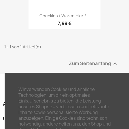
CheckIns / Waren Hier /...
7,99 €
1 - 1 von 1 Artikel(n)
Zum Seitenanfang

Wir verwenden Cookies und ähnliche
Technologien, um dir ein optimales
Einkaufserlebnis zu bieten, die Leistung
ARTIKEL

unseres Shops zu verbessern und relevante
Inhalte sowie personalisierte Werbung
anzuzeigen. Einige Cookies sind technisch
UNTERNEHMEN

notwendig, andere helfen uns, den Shop und