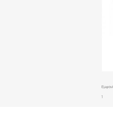
Εμφανί
1