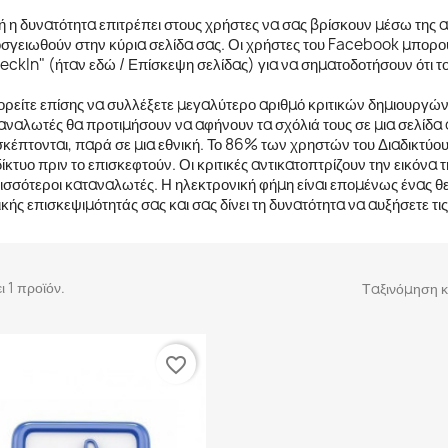
ή η δυνατότητα επιτρέπει στους χρήστες να σας βρίσκουν μέσω της 
σγειωθούν στην κύρια σελίδα σας. Οι χρήστες του Facebook μπορού
eckIn" (ήταν εδώ / Επίσκεψη σελίδας) για να σηματοδοτήσουν ότι το
ρείτε επίσης να συλλέξετε μεγαλύτερο αριθμό κριτικών δημιουργών
αναλωτές θα προτιμήσουν να αφήνουν τα σχόλιά τους σε μια σελίδ
σκέπτονται, παρά σε μια εθνική. Το 86% των χρηστών του Διαδικτύου
δίκτυο πριν το επισκεφτούν. Οι κριτικές αντικατοπτρίζουν την εικόνα 
ισσότεροι καταναλωτές. Η ηλεκτρονική φήμη είναι επομένως ένας θ
ικής επισκεψιμότητάς σας και σας δίνει τη δυνατότητα να αυξήσετε τ
 1 προϊόν.
Ταξινόμηση κ
favorite_border