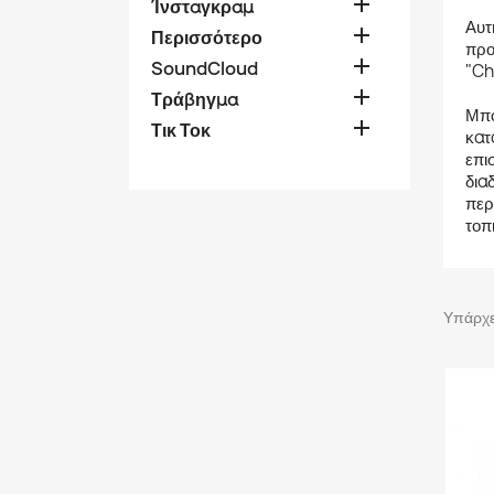

Ίνσταγκραμ
Αυτ

Περισσότερο
προ

SoundCloud
"Ch

Τράβηγμα
Μπο

Τικ Τοκ
κατ
επι
δια
περ
τοπ
Υπάρχει