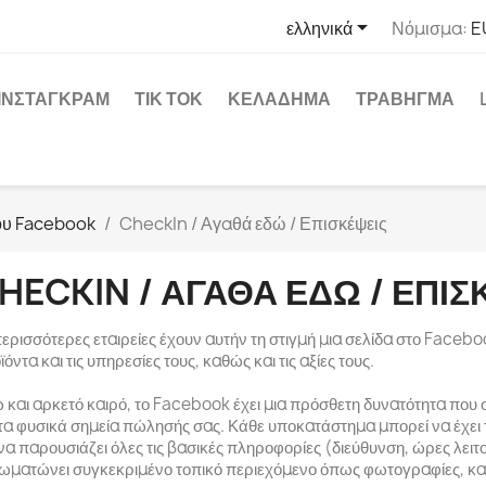

ελληνικά
Νόμισμα:
E
ΊΝΣΤΑΓΚΡΑΜ
ΤΙΚ ΤΟΚ
ΚΕΛΆΔΗΜΑ
ΤΡΆΒΗΓΜΑ
ου Facebook
CheckIn / Αγαθά εδώ / Επισκέψεις
HECKIN / ΑΓΑΘΆ ΕΔΏ / ΕΠΙΣ
περισσότερες εταιρείες έχουν αυτήν τη στιγμή μια σελίδα στο Faceb
όντα και τις υπηρεσίες τους, καθώς και τις αξίες τους.
 και αρκετό καιρό, το Facebook έχει μια πρόσθετη δυνατότητα που σ
 τα φυσικά σημεία πώλησής σας. Κάθε υποκατάστημα μπορεί να έχει τ
 να παρουσιάζει όλες τις βασικές πληροφορίες (διεύθυνση, ώρες λειτ
ωματώνει συγκεκριμένο τοπικό περιεχόμενο όπως φωτογραφίες, κα