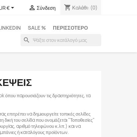
shopping_cart


Καλάθι:
(0)
UR €
Σύνδεση
LINKEDIN
SALE %
ΠΕΡΙΣΣΌΤΕΡΟ
search
ΚΈΨΕΙΣ
ook όπου παρουσιάζουν τις δραστηριότητες, τα
ας επιτρέπει να δημιουργείτε τοπικές σελίδες
η δική του σελίδα που ονομάζεται "Τοποθεσίες"
ουργίας, αριθμό τηλεφώνου κ.λπ.) και να
μπάνιες ή καταλόγους προϊόντων.