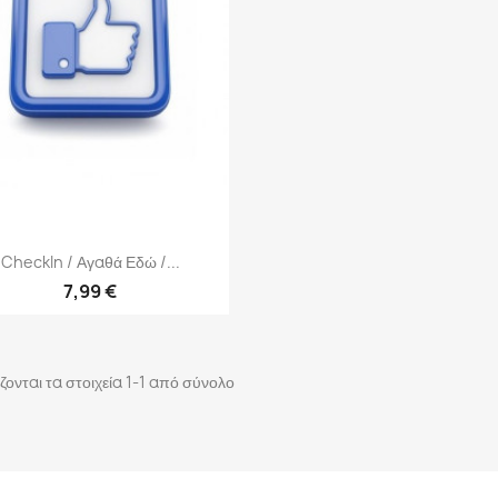
Γρήγορη προβολή

CheckIn / Αγαθά Εδώ /...
7,99 €
ζονται τα στοιχεία 1-1 από σύνολο