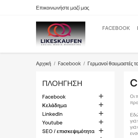
Επικοινωνήστε μαζί μας
FACEBOOK
Αρχική
Facebook
Γερμανοί θαυμαστές τ
C
ΠΛΟΉΓΗΣΗ

Οι 
Facebook
προϊ

Κελάδημα

LinkedIn
Εδώ
για

Youtube
για

SEO / επισκεψιμότητα
ενσ