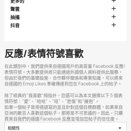

更多的

聲雲

抽搐

抖音
反應/表情符號喜歡
在此類別中，我們提供來自德國用戶的高質量 Facebook 反應/
表情符號。大多數提供商只能通過外國個人資料提供此服務，
但由於我們的基礎設施、合作夥伴關係和專業知識，可以將來
自德國的 Emoji Likes 準確傳達到您在 Facebook 上的帖子。
除了經典的“我喜歡”拇指外，您還可以為本文選擇以下 5 個表
情符號：“愛”、“哈哈”、“哇”、“悲傷”和“擁抱”。
如果一個帖子是用德語寫的並且針對這個目標群體，如果來自
亞洲的數百人喜歡這個帖子，那將是不可思議的。因此，只購
買來自我們的德國 Facebook 反應並增加您帖子的信任度。

相關性