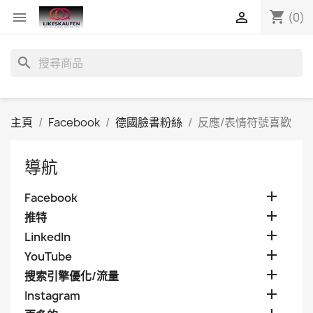
shopping_cart


(0)
search
主頁
Facebook
德國臉書粉絲
反應/表情符號喜歡
導航

Facebook

推特

LinkedIn

YouTube

搜索引擎優化/流量

Instagram