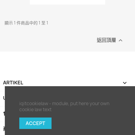
顯示 1 件商品中的 1 至 1
返回頂層

ARTIKEL

UNTERNEHMEN

iqitcookielaw - module, put here your own
cookie law text
會員中心

ACCEPT
商店資訊
keyboard_arrow_down