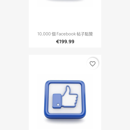
10,000 個 Facebook 帖子點贊
€199.99
favorite_border