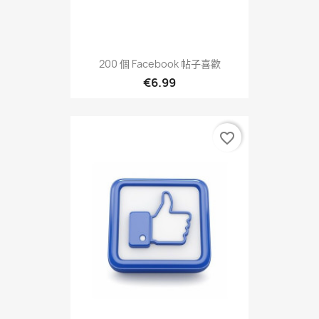
200 個 Facebook 帖子喜歡
€6.99
favorite_border