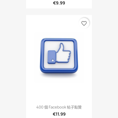
€9.99
favorite_border
400 個 Facebook 帖子點贊
€11.99