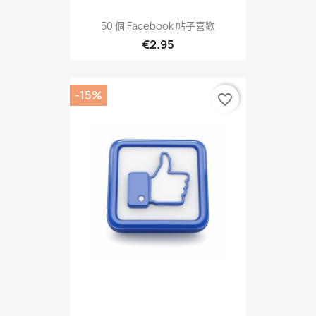
50 個 Facebook 帖子喜歡
€2.95
-15%
favorite_border