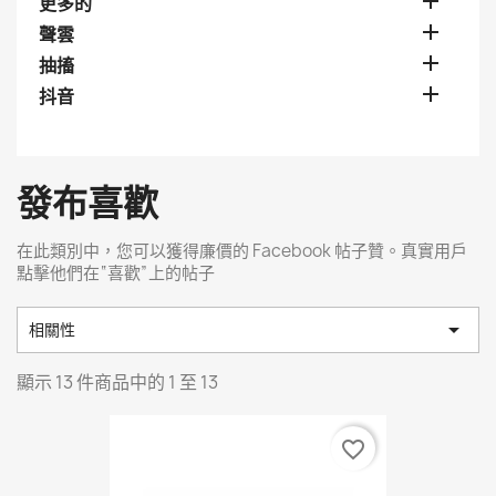

更多的

聲雲

抽搐

抖音
發布喜歡
在此類別中，您可以獲得廉價的 Facebook 帖子贊。真實用戶
點擊他們在“喜歡”上的帖子

相關性
顯示 13 件商品中的 1 至 13
favorite_border