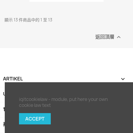
顯示 13 件商品中的 1 至 13
返回頂層

ARTIKEL

UNTERNEHMEN

iqitcookielaw - module, put here your own
cookie law text
會員中心

ACCEPT
商店資訊
keyboard_arrow_down