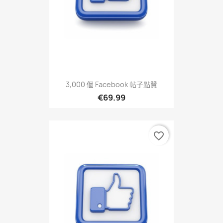
3,000 個 Facebook 帖子點贊
€69.99
favorite_border