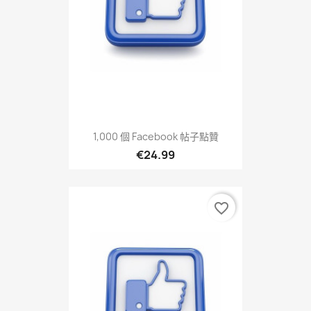
1,000 個 Facebook 帖子點贊
€24.99
favorite_border