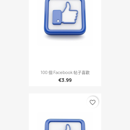
100 個 Facebook 帖子喜歡
€3.99
favorite_border