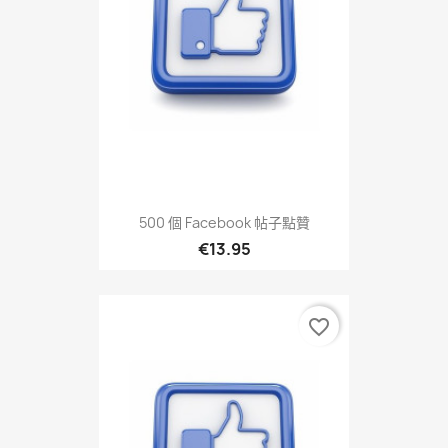
500 個 Facebook 帖子點贊
€13.95
favorite_border