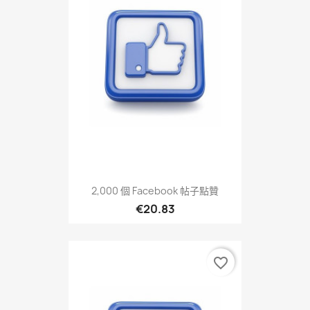
2,000 個 Facebook 帖子點贊
€20.83
favorite_border