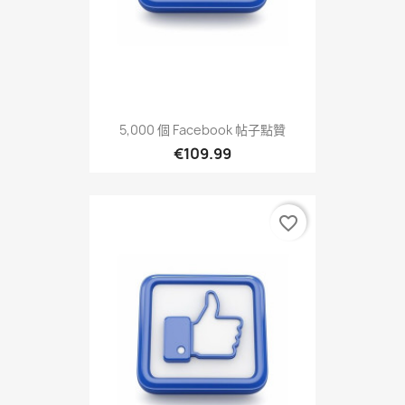
5,000 個 Facebook 帖子點贊
€109.99
favorite_border