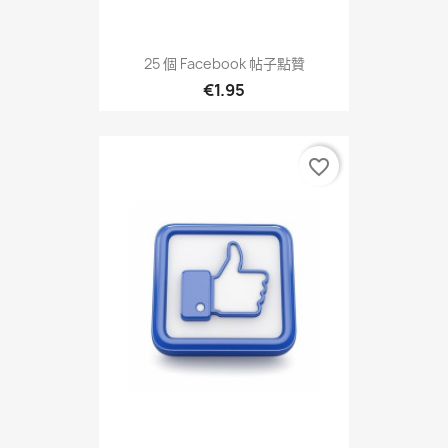
25 個 Facebook 帖子點贊
€1.95
favorite_border