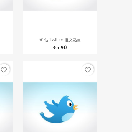
快速查看

絲
50 個 Twitter 推文點贊
€5.90
favorite_border
favorite_border