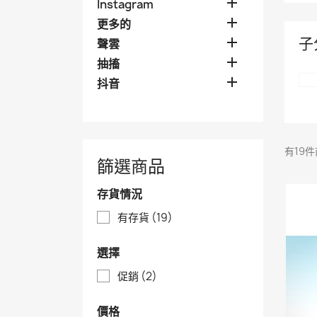

Instagram

更多的
子

聲雲

抽搐

抖音
有19
篩選商品
存貨情況
有存貨
(19)
選擇
促銷
(2)
價格