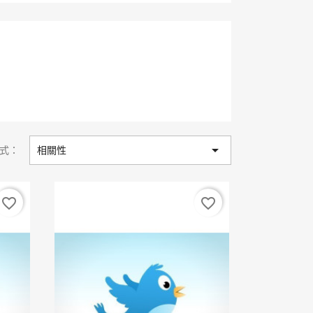

式：
相關性
favorite_border
favorite_border