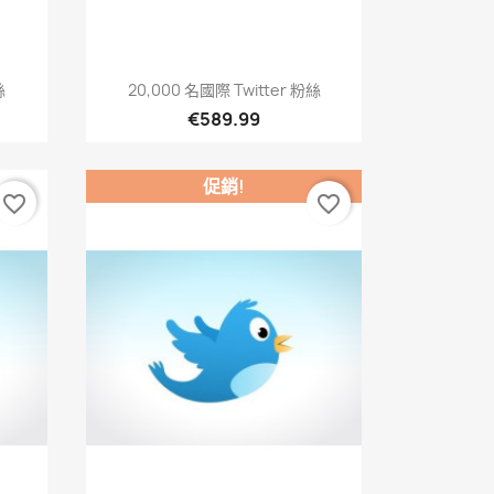
快速查看

絲
20,000 名國際 Twitter 粉絲
€589.99
促銷!
favorite_border
favorite_border