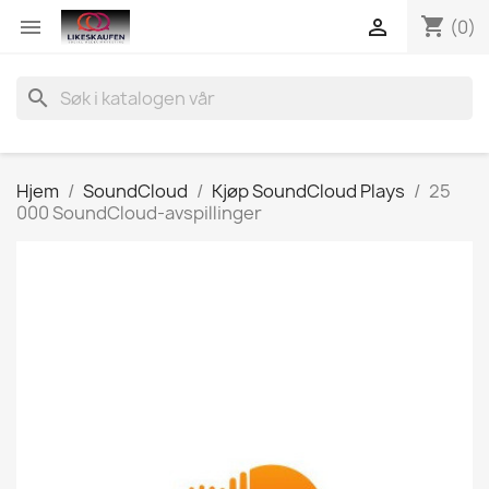
shopping_cart


(0)
search
Hjem
SoundCloud
Kjøp SoundCloud Plays
25
000 SoundCloud-avspillinger