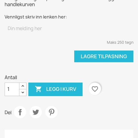
handlekurven
Vennligst skriv inn lenken her:
Maks 250 tegn
LAGRE TILPASNING
Antall

favorite_border
LEGG I KURV
Del