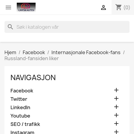
shopping_cart


(0)
search
Hjem
Facebook
Internasjonale Facebook-fans
Russland-fansiden liker
NAVIGASJON

Facebook

Twitter

LinkedIn

Youtube

SEO / trafikk

Instagram