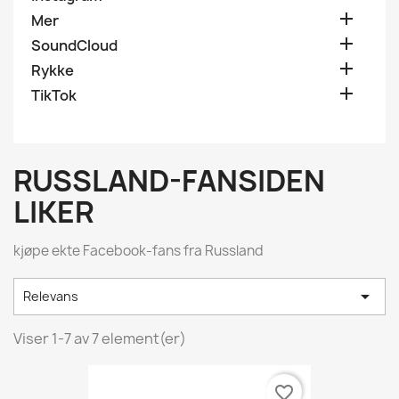

Mer

SoundCloud

Rykke

TikTok
RUSSLAND-FANSIDEN
LIKER
kjøpe ekte Facebook-fans fra Russland

Relevans
Viser 1-7 av 7 element(er)
favorite_border