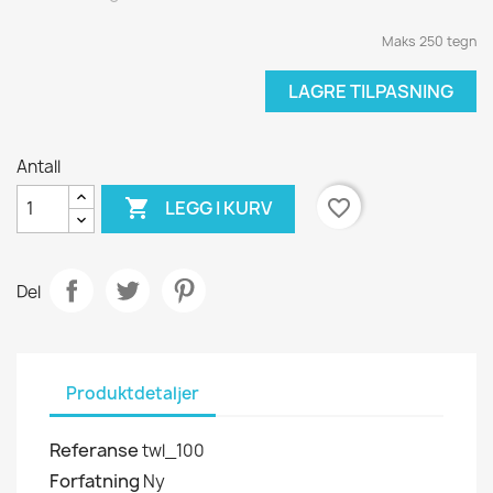
Maks 250 tegn
LAGRE TILPASNING
Antall

favorite_border
LEGG I KURV
Del
Produktdetaljer
Referanse
twl_100
Forfatning
Ny