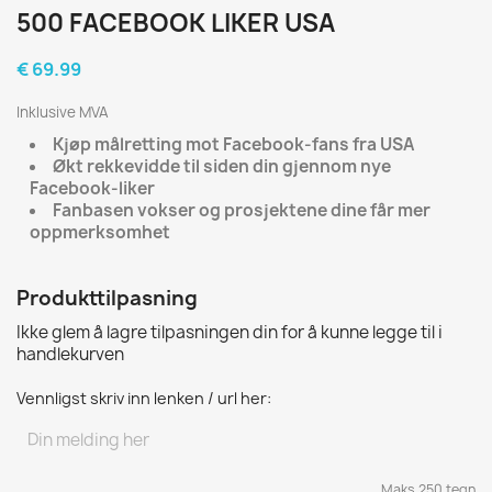
500 FACEBOOK LIKER USA
€ 69.99
Inklusive MVA
Kjøp målretting mot Facebook-fans fra USA
Økt rekkevidde til siden din gjennom nye
Facebook-liker
Fanbasen vokser og prosjektene dine får mer
oppmerksomhet
Produkttilpasning
Ikke glem å lagre tilpasningen din for å kunne legge til i
handlekurven
Vennligst skriv inn lenken / url her:
Maks 250 tegn