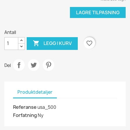
LAGRE TILPASNING
Antall

favorite_border
LEGG I KURV
Del
Produktdetaljer
Referanse
usa_500
Forfatning
Ny