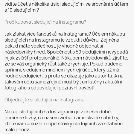
vidíte účet s několika tisíci sledujícími ve srovnání s účtem
s 10 sledujícími?
Proč kupovat sledující na Instagramu?
Jak získat více fanoušků na Instagramu? Účelem nákupu
sledujících na Instagramu je vzbudit důvěru. Zejména
pokud máte společnost, je vhodné objednat si
následovníky hned. Společnost s 50 sledujícími nevypadá
nijak zvlášť profesionálně. Nákupem následovníků zjistíte,
že se váš organický růst také zrychluje. Pokud budeme
upřímní, sledujeme mnohem rychleji účet, který už má
hodně sledujících, a proto se ukazuje jako autorita. A na
takovém účtu samozřejmě musí být umístěny i aktuální
fotografie s odpovídající pozitivní pověstí.
Objednejte si sledující na Instagramu
Nákup sledujících na Instagramu je v dnešní době
poměrně levný, na našem webu máme skvělé nabídky,
které vám umožní koupit stovky sledujících za relativně
málo peněz.