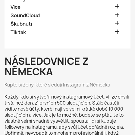

Více

SoundCloud

Škubnutí

Tik tak
NÁSLEDOVNICE Z
NĚMECKA
Kupte si ženy, které sledují Instagram z Německa
Každý, kdo si vytvořil nový instagramový účet, ví, že chvíli
trvá, než dorazí prvních 500 sledujících. Stále častěji
vidíte nové účty, které mají ve velmi krátké době 10 000
sledujících a více. Jak je to možné, budete se ptát. Je to
vlastně velmi snadné vysvětlit, spousta lidí si kupuje
followery na Instagramu, aby svůj účet pořádně rozjela.
Upřímně, nevypadá to mnohem profesionálněji, když