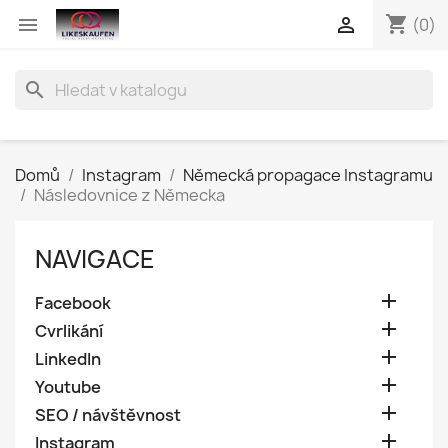
shopping_cart


(0)
search
Domů
Instagram
Německá propagace Instagramu
Následovnice z Německa
NAVIGACE

Facebook

Cvrlikání

LinkedIn

Youtube

SEO / návštěvnost

Instagram