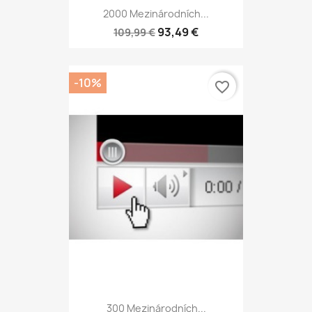
2000 Mezinárodních...
93,49 €
109,99 €
-10%
favorite_border
300 Mezinárodních...