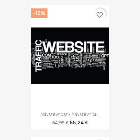
-15%
favorite_border
Návštěvnost / Návštěvníci...
55,24 €
64,99 €