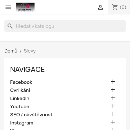
shopping_cart


(0)
search
Domů
Slevy
NAVIGACE

Facebook

Cvrlikání

LinkedIn

Youtube

SEO / návštěvnost

Instagram