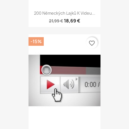
200 Německých Lajků K Videu...
18,69 €
21,99 €
-15%
favorite_border