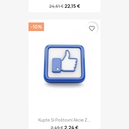
22,15 €
24,61 €
-10%
favorite_border
Kupte Si Poštovní Akcie Z...
2,24 €
2,49 €