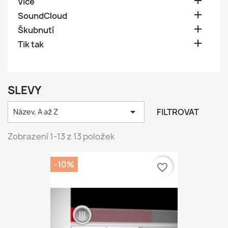

Více

SoundCloud

Škubnutí

Tik tak
SLEVY

FILTROVAT
Název, A až Z
Zobrazení 1-13 z 13 položek
-10%
favorite_border