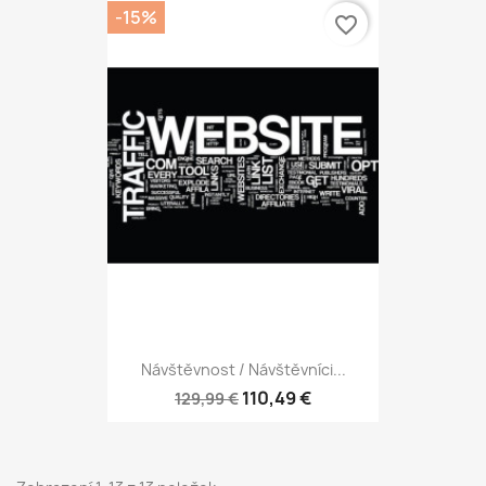
-15%
favorite_border
Návštěvnost / Návštěvníci...
110,49 €
129,99 €