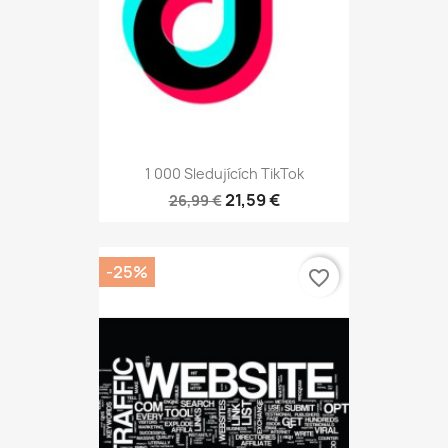
1 000 Sledujících TikTok
21,59 €
26,99 €
-25%
favorite_border