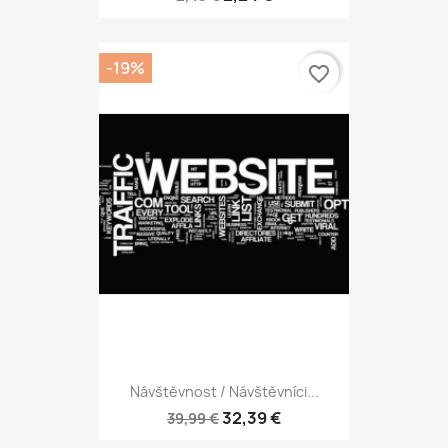
-19%
favorite_border
Návštěvnost / Návštěvníci...
32,39 €
39,99 €