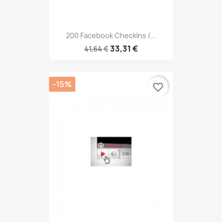
200 Facebook CheckIns /...
33,31 €
41,64 €
-15%
favorite_border