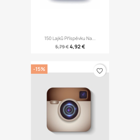
150 Lajků Příspěvku Na...
4,92 €
5,79 €
-15%
favorite_border