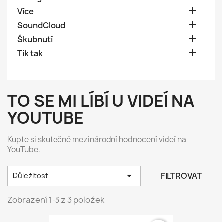

Více

SoundCloud

Škubnutí

Tik tak
TO SE MI LÍBÍ U VIDEÍ NA
YOUTUBE
Kupte si skutečné mezinárodní hodnocení videí na
YouTube.

FILTROVAT
Důležitost
Zobrazení 1-3 z 3 položek