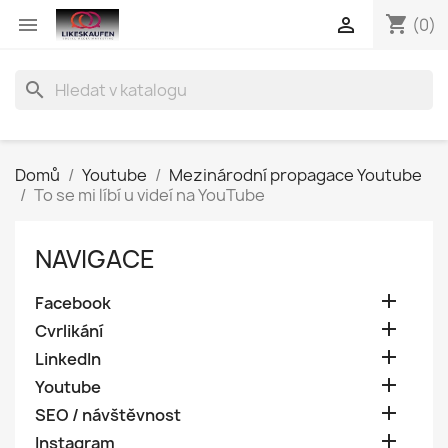
shopping_cart


(0)
search
Domů
Youtube
Mezinárodní propagace Youtube
To se mi líbí u videí na YouTube
NAVIGACE

Facebook

Cvrlikání

LinkedIn

Youtube

SEO / návštěvnost

Instagram