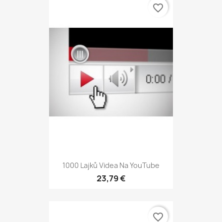
favorite_border
1000 Lajků Videa Na YouTube
23,79 €
favorite_border