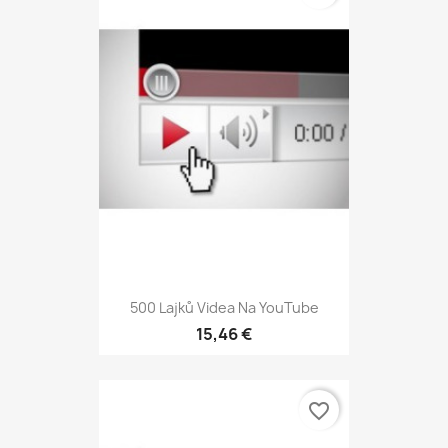
500 Lajků Videa Na YouTube
15,46 €
favorite_border