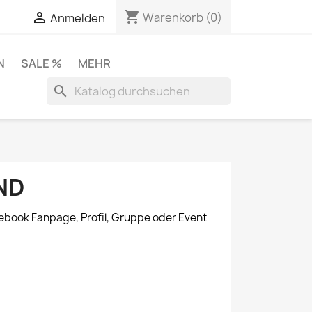
shopping_cart


Warenkorb
(0)
Anmelden
N
SALE %
MEHR
search
ND
acebook Fanpage, Profil, Gruppe oder Event