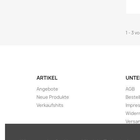
1 - 3 v
ARTIKEL
UNTE
Angebote
AGB
Neue Produkte
Bestel
Verkaufshits
Impre
Widerr
Versa
Haftu
Daten