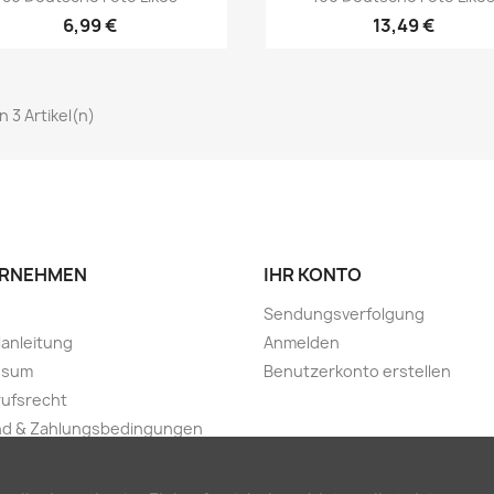
6,99 €
13,49 €
on 3 Artikel(n)
RNEHMEN
IHR KONTO
Sendungsverfolgung
lanleitung
Anmelden
ssum
Benutzerkonto erstellen
ufsrecht
nd & Zahlungsbedingungen
ngsausschluss und
schutzerklärung