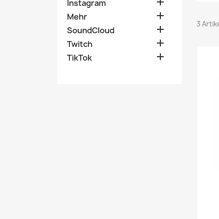

Instagram

Mehr
3 Arti

SoundCloud

Twitch

TikTok