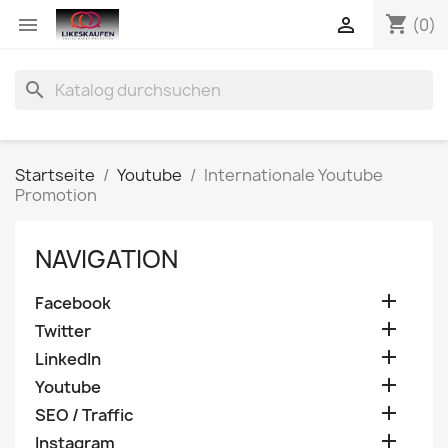
shopping_cart


(0)
search
Startseite
Youtube
Internationale Youtube
Promotion
NAVIGATION

Facebook

Twitter

LinkedIn

Youtube

SEO / Traffic

Instagram