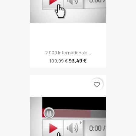
2.000 Internationale...
93,49 €
109,99 €
favorite_border