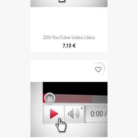
200 YouTube Video Likes
7,13 €
favorite_border