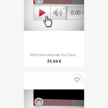
500 Internationale YouTube...
35,69 €
favorite_border