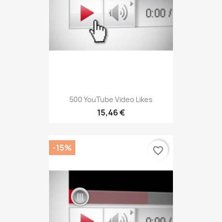
500 YouTube Video Likes
15,46 €
-15%
favorite_border