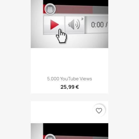
5.000 YouTube Views
25,99 €
favorite_border