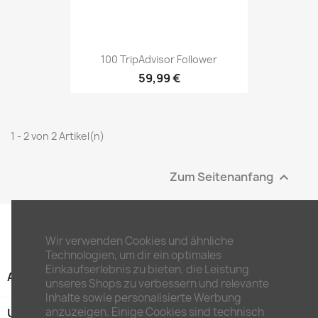
100 TripAdvisor Follower
59,99 €
1 - 2 von 2 Artikel(n)
Zum Seitenanfang

Wir verwenden Cookies und ähnliche
Technologien, um dir ein optimales
Einkaufserlebnis zu bieten, die Leistung
ARTIKEL

unseres Shops zu verbessern und relevante
Inhalte sowie personalisierte Werbung
anzuzeigen. Einige Cookies sind technisch
UNTERNEHMEN
