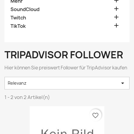

Mehr

SoundCloud

Twitch

TikTok
TRIPADVISOR FOLLOWER
Hier können Sie preiswert Follower für TripAdvisor kaufen

Relevanz
1 - 2 von 2 Artikel(n)
favorite_border