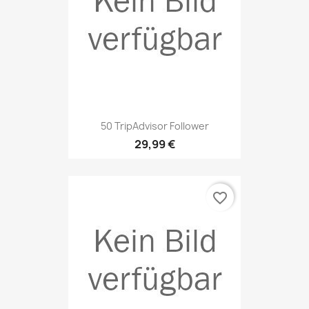
50 TripAdvisor Follower
29,99 €
favorite_border