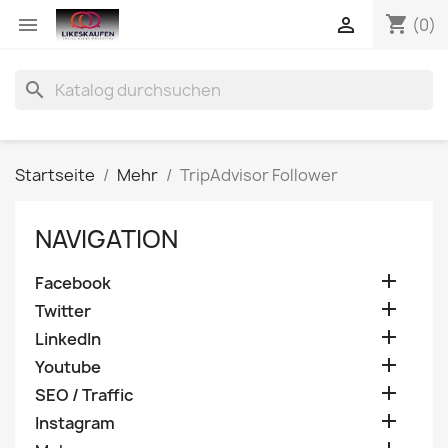
shopping_cart


(0)
search
Startseite
Mehr
TripAdvisor Follower
NAVIGATION

Facebook

Twitter

LinkedIn

Youtube

SEO / Traffic

Instagram