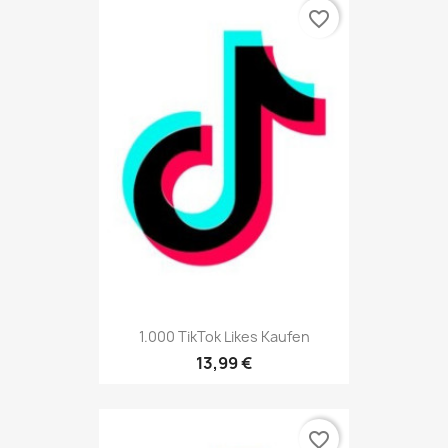
favorite_border
1.000 TikTok Likes Kaufen
13,99 €
favorite_border