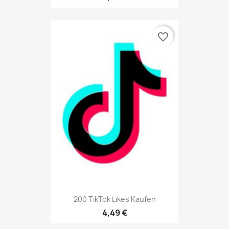
favorite_border
200 TikTok Likes Kaufen
4,49 €