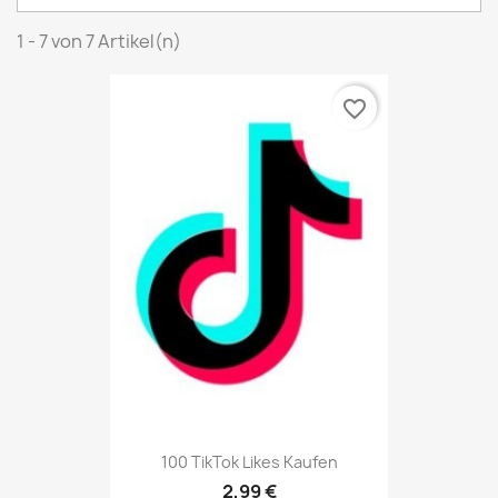
1 - 7 von 7 Artikel(n)
favorite_border
100 TikTok Likes Kaufen
2,99 €