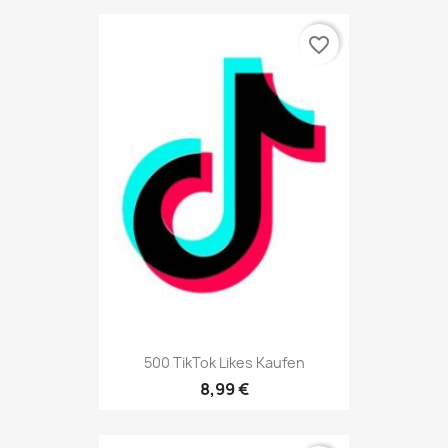
favorite_border
500 TikTok Likes Kaufen
8,99 €