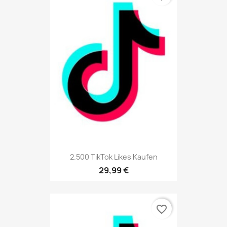
2.500 TikTok Likes Kaufen
29,99 €
favorite_border