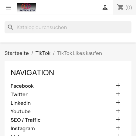
shopping_cart


(0)
search
Startseite
TikTok
TikTok Likes kaufen
NAVIGATION

Facebook

Twitter

LinkedIn

Youtube

SEO / Traffic

Instagram