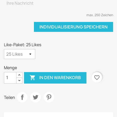
max. 250 Zeichen
INDIVIDUALISIERUNG SPEICHERN
Like-Paket: 25 Likes
Menge

favorite_border
IN DEN WARENKORB
Teilen