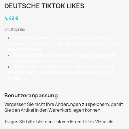
DEUTSCHE TIKTOK LIKES
4,49 €
Bruttopreis
Wir bieten Ihnen mit diesem Service qualitativ
hochwertige Likes für TikTok von echten Nutzern aus
Deutschland an
Promoten Sie noch heute Ihr Video und pushen
dieses durch deutsche Likes
Wählen Sie die gewünschte Like-Zahl aus und
starten noch heute eine Kampagne für Ihr TikTok
Video
Benutzeranpassung
Vergessen Sie nicht Ihre Änderungen zu speichern, damit
Sie den Artikel in den Warenkorb legen können
Tragen Sie bitte hier den Link von Ihrem TikTok Video ein: