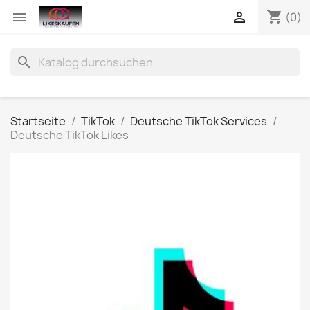
shopping_cart


(0)
search
Startseite
TikTok
Deutsche TikTok Services
Deutsche TikTok Likes