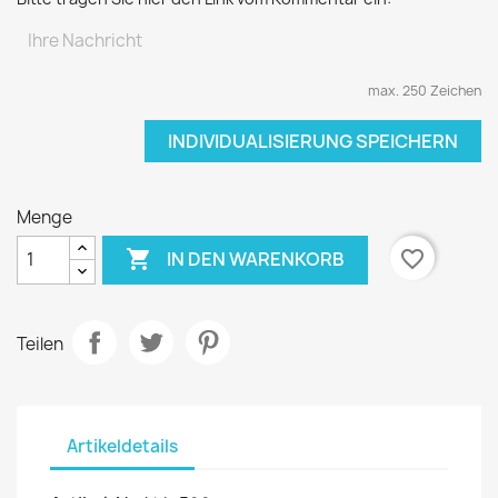
max. 250 Zeichen
INDIVIDUALISIERUNG SPEICHERN
Menge

favorite_border
IN DEN WARENKORB
Teilen
Artikeldetails