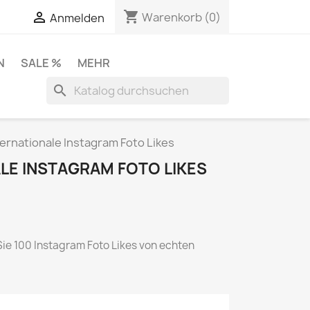
shopping_cart


Warenkorb
(0)
Anmelden
N
SALE %
MEHR
search
ternationale Instagram Foto Likes
LE INSTAGRAM FOTO LIKES
Sie 100 Instagram Foto Likes von echten