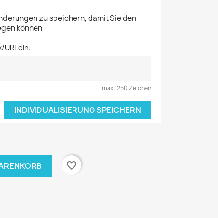
Änderungen zu speichern, damit Sie den
legen können
k/URL ein:
max. 250 Zeichen
INDIVIDUALISIERUNG SPEICHERN
favorite_border
WARENKORB