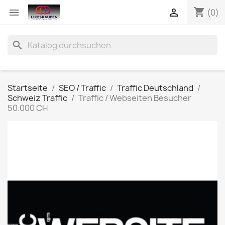
shopping_cart


(0)
search
Startseite
SEO / Traffic
Traffic Deutschland
Schweiz Traffic
Traffic / Webseiten Besucher
50.000 CH