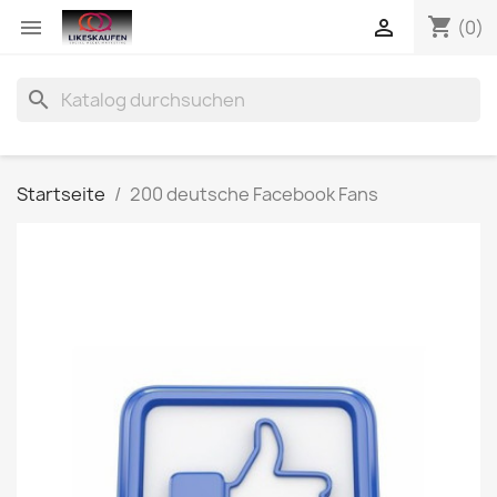
shopping_cart


(0)
search
Startseite
200 deutsche Facebook Fans