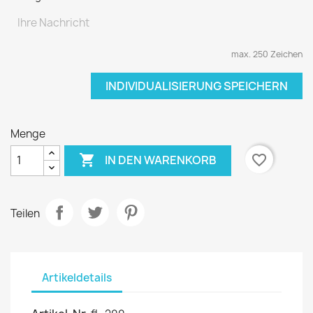
max. 250 Zeichen
INDIVIDUALISIERUNG SPEICHERN
Menge

favorite_border
IN DEN WARENKORB
Teilen
Artikeldetails