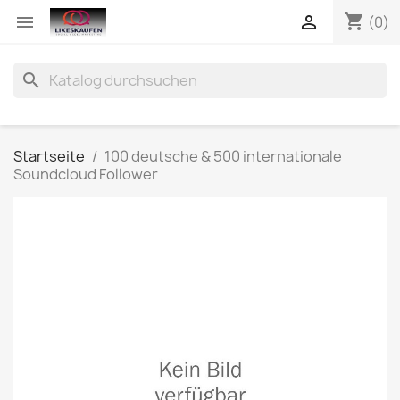
shopping_cart


(0)
search
Startseite
100 deutsche & 500 internationale
Soundcloud Follower