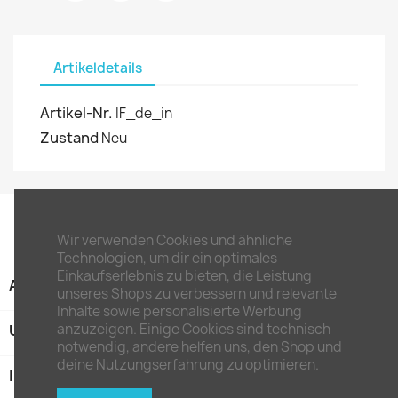
Artikeldetails
Artikel-Nr.
IF_de_in
Zustand
Neu
Wir verwenden Cookies und ähnliche
Technologien, um dir ein optimales
Einkaufserlebnis zu bieten, die Leistung
ARTIKEL

unseres Shops zu verbessern und relevante
Inhalte sowie personalisierte Werbung
anzuzeigen. Einige Cookies sind technisch
UNTERNEHMEN

notwendig, andere helfen uns, den Shop und
deine Nutzungserfahrung zu optimieren.
IHR KONTO
