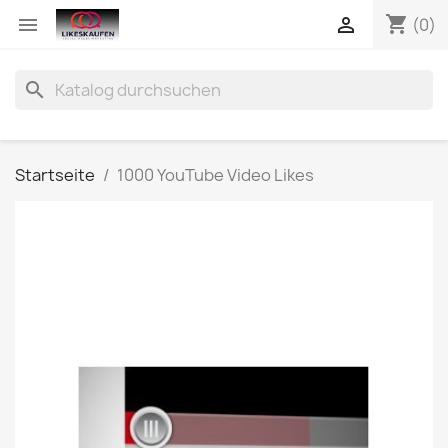
shopping_cart


(0)
search
Startseite
1000 YouTube Video Likes