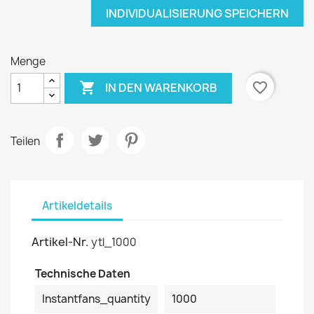
INDIVIDUALISIERUNG SPEICHERN
Menge

favorite_border
IN DEN WARENKORB
Teilen
Artikeldetails
Artikel-Nr.
ytl_1000
Technische Daten
Instantfans_quantity
1000