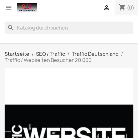
shopping_cart


(0)
search
Startseite
SEO / Traffic
Traffic Deutschland
Traffic / Webseiten Besucher 20.000