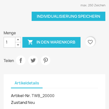
max. 250 Zeichen
INDIVIDUALISIERUNG SPEICHERN
Menge

favorite_border
IN DEN WARENKORB
Teilen
Artikeldetails
Artikel-Nr.
TWB_20000
Zustand
Neu