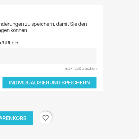
Änderungen zu speichern, damit Sie den
legen können
k/URL ein:
max. 250 Zeichen
INDIVIDUALISIERUNG SPEICHERN
favorite_border
WARENKORB