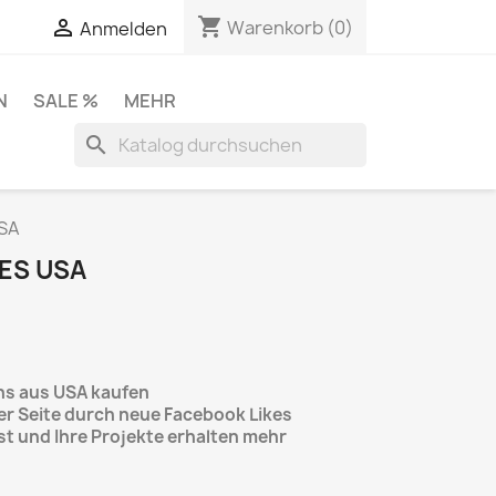
shopping_cart


Warenkorb
(0)
Anmelden
N
SALE %
MEHR
search
USA
ES USA
ns aus USA kaufen
er Seite durch neue Facebook Likes
t und Ihre Projekte erhalten mehr