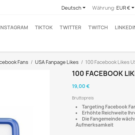

Deutsch
Währung:
EUR €
INSTAGRAM
TIKTOK
TWITTER
TWITCH
LINKEDI
acebook Fans
USA Fanpage Likes
100 Facebook Likes 
100 FACEBOOK LIK
19,00 €
Bruttopreis
Targeting Facebook Fa
Erhöhte Reichweite Ihr
Die Fangemeinde wächs
Aufmerksamkeit