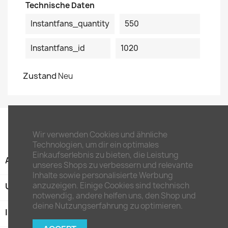
Technische Daten
Instantfans_quantity
550
Instantfans_id
1020
Zustand
Neu
Wir verwenden Cookies und ähnliche
Technologien, um dir ein optimales
Einkaufserlebnis zu bieten, die Leistung
ARTIKEL

unseres Shops zu verbessern und relevante
Inhalte sowie personalisierte Werbung
anzuzeigen. Einige Cookies sind technisch
UNTERNEHMEN

notwendig, andere helfen uns, den Shop und
deine Nutzungserfahrung zu optimieren.
IHR KONTO
