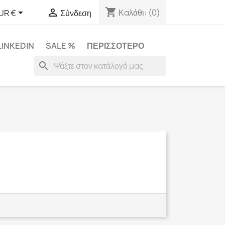
shopping_cart


Καλάθι:
(0)
UR €
Σύνδεση
LINKEDIN
SALE %
ΠΕΡΙΣΣΌΤΕΡΟ
search