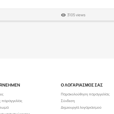
remove_red_eye
3105 views
RNEHMEN
Ο ΛΟΓΑΡΙΑΣΜΌΣ ΣΑΣ
ες
Παρακολούθηση παραγγελίας
 παραγγελίας
Σύνδεση
πωμα
Δημιουργία λογαριασμού
ωμα υπαναχώρησης