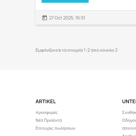
today
27 Oct 2025, 16:51
Εμφανίζονται τα στοιχεία 1-2 από σύνολο 2
ARTIKEL
UNTE
προσφορές
Συνθήκ
Νέα Προϊόντα
Οδηγός
Επιτυχίες πωλήσεων
αποτύ
Δικαί