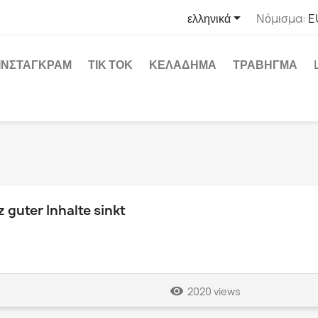

ελληνικά
Νόμισμα:
E
ΊΝΣΤΑΓΚΡΑΜ
ΤΙΚ ΤΟΚ
ΚΕΛΆΔΗΜΑ
ΤΡΆΒΗΓΜΑ
guter Inhalte sinkt
remove_red_eye
2020 views