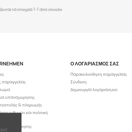
ζονται τα στοιχεία 1-1 από σύνολο
RNEHMEN
Ο ΛΟΓΑΡΙΑΣΜΌΣ ΣΑΣ
ες
Παρακολούθηση παραγγελίας
 παραγγελίας
Σύνδεση
πωμα
Δημιουργία λογαριασμού
ωμα υπαναχώρησης
ποστολής & πληρωμής
ηση ευθυνών και πολιτική
ήτου
ο υπαναχώρησης
text