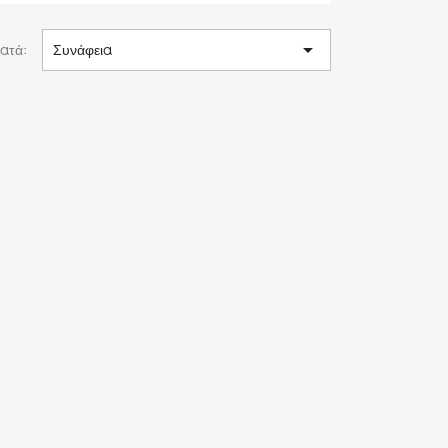

ατά:
Συνάφεια