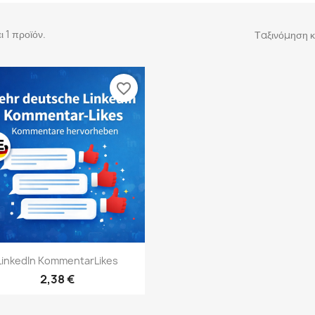
 1 προϊόν.
Ταξινόμηση κ
favorite_border
Γρήγορη προβολή

LinkedIn KommentarLikes
2,38 €