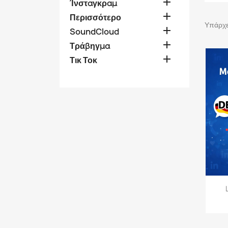

Ίνσταγκραμ

Περισσότερο
Υπάρχει

SoundCloud

Τράβηγμα

Τικ Τοκ