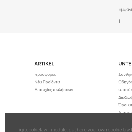
Εμφανί
1
ARTIKEL
UNTE
προσφορές
Συνθήκ
Νέα Προϊόντα
Οδηγός
Επιτυχίες πωλήσεων
αποτύ
Δικαί
Όροι α
Αποποί
απορρ
Έντυπ
iqitcookielaw - module, put here your own cookie law 