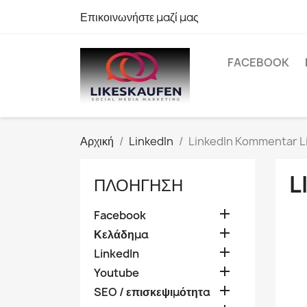
Επικοινωνήστε μαζί μας
FACEBOOK
Αρχική
LinkedIn
LinkedIn Kommentar L
L
ΠΛΟΉΓΗΣΗ

Facebook

Κελάδημα

LinkedIn

Youtube

SEO / επισκεψιμότητα