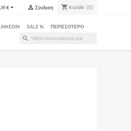
shopping_cart


Καλάθι:
(0)
UR €
Σύνδεση
LINKEDIN
SALE %
ΠΕΡΙΣΣΌΤΕΡΟ
search