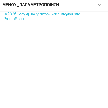
ΜΕΝΟΎ_ΠΑΡΑΜΕΤΡΟΠΟΊΗΣΗ
keyboard_arrow_down
© 2026 -Λογισμικό ηλεκτρονικού εμπορίου από
PrestaShop™