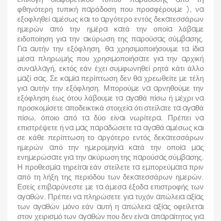
φθηνότερη τυπική παράδοση που προσφέρουμε ), να
εξοφληθεί αμέσως και το αργότερο εντός δεκατεσσάρων
ημερών από την ημέρα κατά την οποία λάβαμε
ειδοποίηση για την ακύρωση της παρούσας σύμβασης.
Για αυτήν την εξόφληση, θα χρησιμοποιήσουμε τα ίδια
μέσα πληρωμής που χρησιμοποιήσατε για την αρχική
συναλλαγή, εκτός εάν έχει συμφωνηθεί ρητά κάτι άλλο
μαζί σας. Σε καμία περίπτωση δεν θα χρεωθείτε με τέλη
για αυτήν την εξόφληση. Μπορούμε να αρνηθούμε την
εξόφληση έως ότου λάβουμε τα αγαθά πίσω ή μέχρι να
προσκομίσετε αποδεικτικά στοιχεία ότι στείλατε τα αγαθά
πίσω, όποιο από τα δύο είναι νωρίτερα. Πρέπει να
επιστρέψετε ή να μας παραδώσετε τα αγαθά αμέσως και
σε κάθε περίπτωση το αργότερο εντός δεκατεσσάρων
ημερών από την ημερομηνία κατά την οποία μας
ενημερώσατε για την ακύρωση της παρούσας σύμβασης.
Η προθεσμία τηρείται εάν στείλετε τα εμπορεύματα πριν
από τη λήξη της περιόδου των δεκατεσσάρων ημερών.
Εσείς επιβαρύνεστε με τα άμεσα έξοδα επιστροφής των
αγαθών. Πρέπει να πληρώσετε για τυχόν απώλεια αξίας
των αγαθών μόνο εάν αυτή η απώλεια αξίας οφείλεται
στον χειρισμό των αγαθών που δεν είναι απαραίτητος για