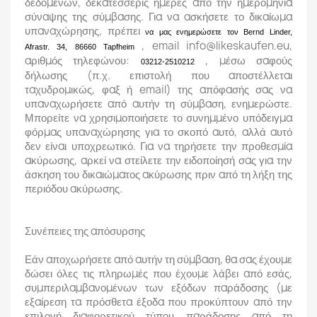
δεδομένων, δεκατέσσερις ημέρες από την ημερομηνία
σύναψης της σύμβασης. Για να ασκήσετε το δικαίωμα
υπαναχώρησης, πρέπει
να μας ενημερώσετε τον Bernd Linder,
, email info@likeskaufen.eu,
Afrastr. 34, 86660 Tapfheim
αριθμός τηλεφώνου:
, μέσω σαφούς
03212-2510212
δήλωσης (π.χ. επιστολή που αποστέλλεται
ταχυδρομικώς, φαξ ή email) της απόφασής σας να
υπαναχωρήσετε από αυτήν τη σύμβαση, ενημερώστε.
Μπορείτε να χρησιμοποιήσετε το συνημμένο υπόδειγμα
φόρμας υπαναχώρησης για το σκοπό αυτό, αλλά αυτό
δεν είναι υποχρεωτικό. Για να τηρήσετε την προθεσμία
ακύρωσης, αρκεί να στείλετε την ειδοποίησή σας για την
άσκηση του δικαιώματος ακύρωσης πριν από τη λήξη της
περιόδου ακύρωσης.
Συνέπειες της απόσυρσης
Εάν αποχωρήσετε από αυτήν τη σύμβαση, θα σας έχουμε
δώσει όλες τις πληρωμές που έχουμε λάβει από εσάς,
συμπεριλαμβανομένων των εξόδων παράδοσης (με
εξαίρεση τα πρόσθετα έξοδα που προκύπτουν από την
επιλογή διαφορετικού τύπου παράδοσης από τη