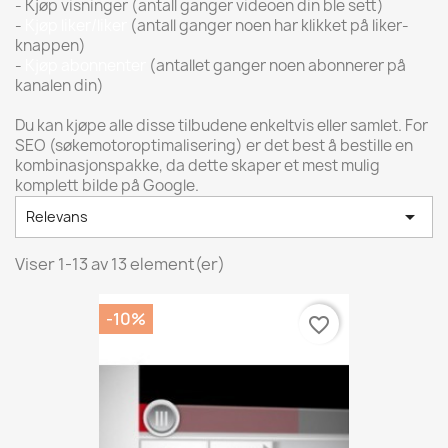
- Kjøp visninger (antall ganger videoen din ble sett)
-
Kjøp liker/liker
(antall ganger noen har klikket på liker-
knappen)
-
Kjøp abonnenter
(antallet ganger noen abonnerer på
kanalen din)
Du kan kjøpe alle disse tilbudene enkeltvis eller samlet. For
SEO (søkemotoroptimalisering) er det best å bestille en
kombinasjonspakke, da dette skaper et mest mulig
komplett bilde på Google.

Relevans
Viser 1-13 av 13 element(er)
-10%
favorite_border