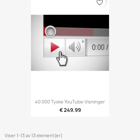
favorite_border
40 000 Tyske YouTube-Visninger
€ 249.99
Viser 1-13 av 13 element(er)