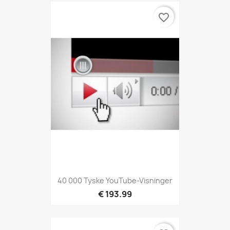
favorite_border
40 000 Tyske YouTube-Visninger
€ 193.99