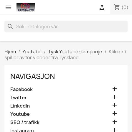
shopping_cart


(0)
search
Hjem
Youtube
Tysk Youtube-kampanje
Klikker /
spiller av for videoer fra Tyskland
NAVIGASJON

Facebook

Twitter

LinkedIn

Youtube

SEO / trafikk

Instagram