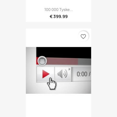
100 000 Tyske...
€ 399.99
favorite_border