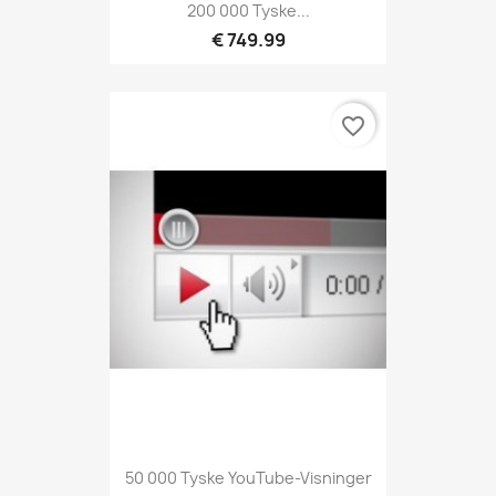
200 000 Tyske...
€ 749.99
favorite_border
50 000 Tyske YouTube-Visninger