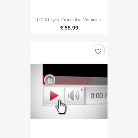
10 000 Tyske YouTube-Visninger
€ 66.99
favorite_border