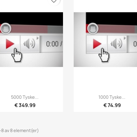
favorite_border
Hurtigvisning
Hurtigvisning


5000 Tyske...
1000 Tyske...
€ 349.99
€ 74.99
1-8 av 8 element(er)