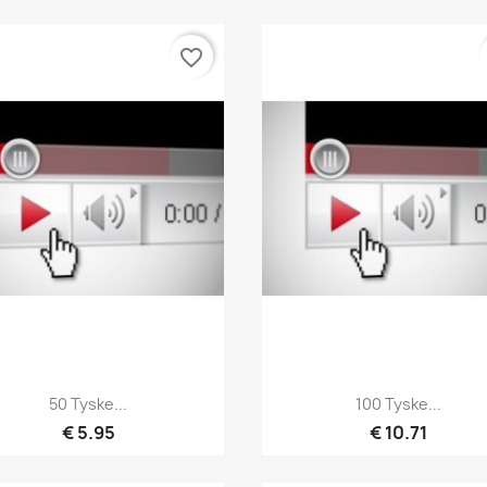
favorite_border
Hurtigvisning
Hurtigvisning


50 Tyske...
100 Tyske...
€ 5.95
€ 10.71