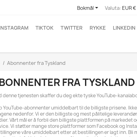

Bokmål
Valuta:
EUR €
INSTAGRAM
TIKTOK
TWITTER
RYKKE
LINKEDIN
e
Abonnenter fra Tyskland
BONNENTER FRA TYSKLAND
 denne tjenesten skaffer du deg ekte tyske YouTube-kanalab
p YouTube-abonnenter umiddelbart til de billigste prisene. Ikke
gene nedenfor. Vi er den billigste og mest pålitelige leverandø
ier. Vårt mål er å forbli den billigste plattformen på markedet o
vice. Vi støtter mange store plattformer som Facebook og Insta
tillingene våre umiddelbart etter at bestillingen er lagt inn. Bli