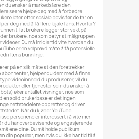
nten du ønsker å markedsføre den
 flere seere hjelpe deg med å forbedre
re leter etter sosiale bevis før de tar en
per deg med å få flere lojale fans. Hvorfor?
runnen til at brukere legger stor vekt på
arder brukere, noe som betyr at målgruppen
 videoer. Du må imidlertid vite hvordan du
uTube er en velprøvd måte å få potensielle
bedriftens bunnlinje.
gerer på en slik måte at den foretrekker
e abonnenter, hjelper du dem med å finne
type videoinnhold du produserer, vil du
rodukter eller tjenester som du ønsker å
bots) øker antallet visninger, noe som
ed en solid brukerbase er det ingen
nge nettstedeiere oppretter og driver
ttstedet. Når du kjøper YouTube-
disse personene er interessert i å vite mer
Når du har overbevisende og engasjerende
ingsmålene dine. Du må holde publikum
n din populær, men hvis du ikke har tid til å