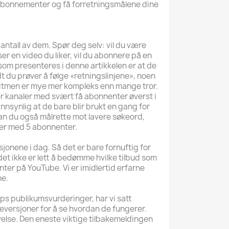
e abonnementer og få forretningsmålene dine
 antall av dem. Spør deg selv: vil du være
ser en video du liker, vil du abonnere på en
om presenteres i denne artikkelen er at de
dt du prøver å følge «retningslinjene», noen
oritmen er mye mer kompleks enn mange tror.
r kanaler med svært få abonnenter øverst i
annsynlig at de bare blir brukt en gang for
 kan du også målrette mot lavere søkeord,
ler med 5 abonnenter.
jonene i dag. Så det er bare fornuftig for
 det ikke er lett å bedømme hvilke tilbud som
nter på YouTube. Vi er imidlertid erfarne
ne.
pps publikumsvurderinger, har vi satt
øveversjoner for å se hvordan de fungerer.
else. Den eneste viktige tilbakemeldingen