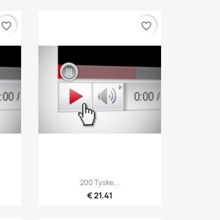
favorite_border
favorite_border
Hurtigvisning

200 Tyske...
€ 21.41