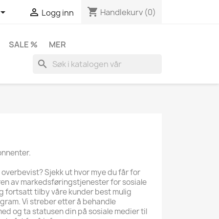
shopping_cart


Handlekurv
(0)
Logg inn
SALE %
MER
search
onnenter.
 overbevist? Sjekk ut hvor mye du får for
ren av markedsføringstjenester for sosiale
g fortsatt tilby våre kunder best mulig
gram. Vi streber etter å behandle
 med og ta statusen din på sosiale medier til