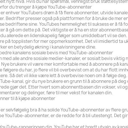
helt nytt nivå. Hvis du har spørsmål, vennligst bruk støttesystem
rfor du trenger å kjøpe YouTube-abonnenter
 er enhver YouTubers drøm å få flere abonnenter, utvide kanalen
jer. Bedrifter presser også på plattformen for å bruke de mer enn
se bedriftene sine. YouTubes hemmelighet til suksess er å få folk
er å gå om dette på. Det viktigste er å ha en stor abonnentbase
 du allerede en lidenskapelig følger som umiddelbart vil se den.
tre på topplisten for mer oppmerksomhet. Det vil imidlertid ta 
ker en betydelig økning i kanalvisningene dine.
bedre kanalens sosiale bevis med YouTube-abonnenter
 med alle andre sosiale medier-kanaler, er sosialt bevis viktig
. Nye brukere vil være mer komfortable med å abonnere på kanal
re følgere du har, jo flere vil bli overbevist om at du har flott in
gere. Så det vil ikke være lett å overbevise noen om å følge de
Tube-kanal, gir du nye brukere en grunn til å abonnere på deg 
erede gjør det. Etter hvert som abonnentbasen din vokser, vil o
mentarer og delinger, føre til mer vekst for kanalen din.
nner til å kjøpe abonnenter
 er selvfølgelig bra å ha solide YouTube-abonnenter av flere g
pe YouTube-abonnenter, er de redde for å bli utestengt. Det gir
YouTube-rangeringen din. YouTube har et bredt utvalg av kanale