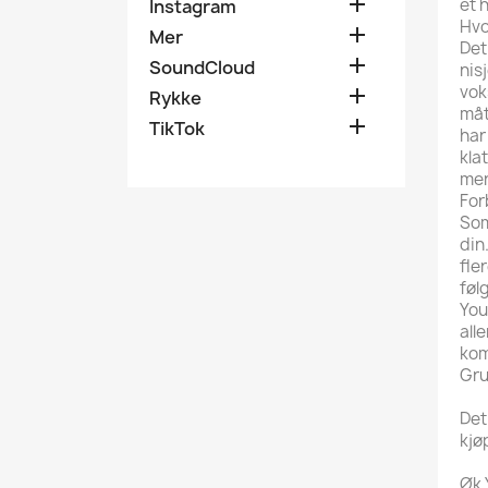

et 
Instagram
Hvo

Mer
Det

SoundCloud
nis
vok

Rykke
måt

TikTok
har
kla
mer
For
Som
din
fle
føl
You
all
kom
Gru
Det
kjø
Øk 