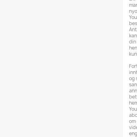
mar
nyo
You
bes
Ant
kan
din
hen
kun
For
inn
og 
san
ann
bet
hem
You
abo
om 
vid
eng