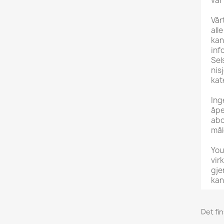
var
Vår
all
kan
inf
Sel
nis
kat
Ing
åpe
abo
mål
You
vir
gje
kan
Det fi