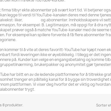
 at den kom fra ekte YouTube-kunder.
t firma tilbyr ekte abonnenter på svært kort tid. Vi betjener ogs
e kan legge til verdi til YouTube-kanalen deres med denne tjene
alvekst: liker,
visninger
og abonnenter. Innholdsskapere vil sette
ormasjon, for eksempel: B. Legitimasjon, må oppgi for å dra nyt
skapet prøver også å matche YouTube-kanaler med de seerne som
jen. For eksempel kan spillere forvente å få flere abonnenter fr
egoriene.
en kommer til å vite at deres favoritt-YouTube har kjøpt noen ek
nbart fordi leveringen ikke er øyeblikkelig. I tillegg er det inge
nnere på. Kunder kan velge en engangsbetaling og komme tilba
gruppetilnærming, brukerpakker og anonymitet gjør tjenesten vår
Tube har blitt en av de ledende plattformene for å tiltrekke grat
ksomhet trenger en pålitelig kanal for å bygge sin troverdighet 
nnom plattformen. Vi viser deg hvorfor det er viktig og hvordan
alabonnenter trygt.
ns 8 produkter.
Sorter et