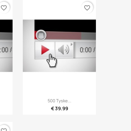
favorite_border
favorite_border
Hurtigvisning

500 Tyske...
€ 39.99