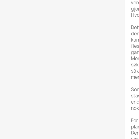
ven
gjo
Hvo
Det
den
kan
fle
gan
Men
søk
så 
men
Som
sta
er 
nok
For
pla
Der