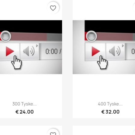
favorite_border
Hurtigvisning
Hurtigvisning


300 Tyske...
400 Tyske...
€ 24.00
€ 32.00