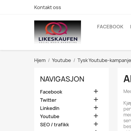
Kontakt oss
FACEBOOK
Hjem
Youtube
Tysk Youtube-kampanj
A
NAVIGASJON

Med
Facebook

Twitter
Kjø

LinkedIn
pen
med

Youtube
ser

SEO / trafikk
bes