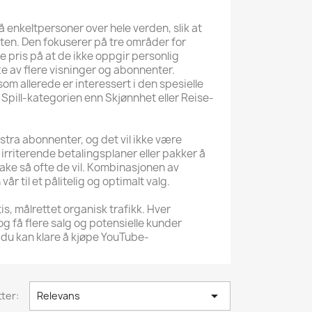
å enkeltpersoner over hele verden, slik at
sten. Den fokuserer på tre områder for
 pris på at de ikke oppgir personlig
te av flere visninger og abonnenter.
 allerede er interessert i den spesielle
a Spill-kategorien enn Skjønnhet eller Reise-
stra abonnenter, og det vil ikke være
n irriterende betalingsplaner eller pakker å
ke så ofte de vil. Kombinasjonen av
 til et pålitelig og optimalt valg.
is, målrettet organisk trafikk. Hver
og få flere salg og potensielle kunder
 du kan klare å kjøpe YouTube-

ter:
Relevans