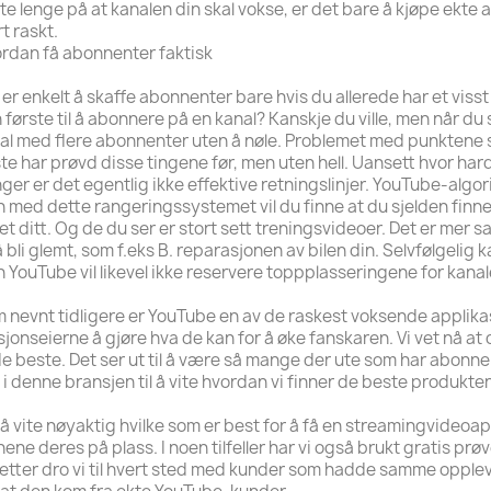
te lenge på at kanalen din skal vokse, er det bare å kjøpe ekt
rt raskt.
rdan få abonnenter faktisk
 er enkelt å skaffe abonnenter bare hvis du allerede har et visst
 første til å abonnere på en kanal? Kanskje du ville, men når du 
al med flere abonnenter uten å nøle. Problemet med punktene s
ste har prøvd disse tingene før, men uten hell. Uansett hvor har
ger er det egentlig ikke effektive retningslinjer. YouTube-alg
 med dette rangeringssystemet vil du finne at du sjelden finne
et ditt. Og de du ser er stort sett treningsvideoer. Det er mer s
å bli glemt, som f.eks B. reparasjonen av bilen din. Selvfølgelig
 YouTube vil likevel ikke reservere toppplasseringene for kana
 nevnt tidligere er YouTube en av de raskest voksende applikas
sjonseierne å gjøre hva de kan for å øke fanskaren. Vi vet nå at
de beste. Det ser ut til å være så mange der ute som har abonne
 i denne bransjen til å vite hvordan vi finner de beste produkte
 å vite nøyaktig hvilke som er best for å få en streamingvideoa
nene deres på plass. I noen tilfeller har vi også brukt gratis pr
etter dro vi til hvert sted med kunder som hadde samme opplev