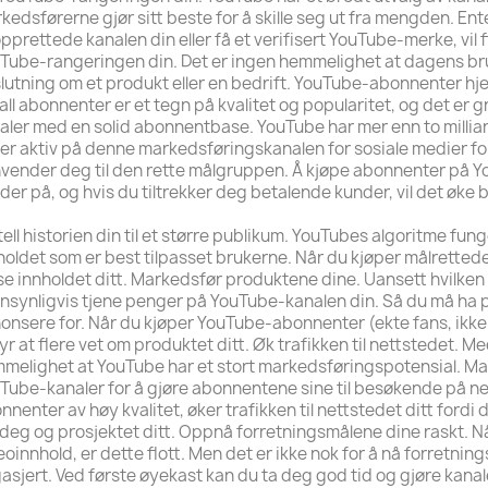
kedsførerne gjør sitt beste for å skille seg ut fra mengden. E
pprettede kanalen din eller få et verifisert YouTube-merke, vil
Tube-rangeringen din. Det er ingen hemmelighet at dagens bruke
lutning om et produkt eller en bedrift. YouTube-abonnenter hjel
all abonnenter er et tegn på kvalitet og popularitet, og det er g
aler med en solid abonnentbase. YouTube har mer enn to milli
 er aktiv på denne markedsføringskanalen for sosiale medier for
vender deg til den rette målgruppen. Å kjøpe abonnenter på Yo
der på, og hvis du tiltrekker deg betalende kunder, vil det øke 
tell historien din til et større publikum. YouTubes algoritme fun
holdet som er best tilpasset brukerne. Når du kjøper målretted
se innholdet ditt. Markedsfør produktene dine. Uansett hvilken 
nsynligvis tjene penger på YouTube-kanalen din. Så du må ha p
onsere for. Når du kjøper YouTube-abonnenter (ekte fans, ikke 
yr at flere vet om produktet ditt. Øk trafikken til nettstedet. M
melighet at YouTube har et stort markedsføringspotensial. Ma
Tube-kanaler for å gjøre abonnentene sine til besøkende på ne
nnenter av høy kvalitet, øker trafikken til nettstedet ditt fordi 
deg og prosjektet ditt. Oppnå forretningsmålene dine raskt. 
eoinnhold, er dette flott. Men det er ikke nok for å nå forretn
asjert. Ved første øyekast kan du ta deg god tid og gjøre kanale