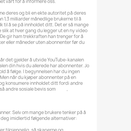
et vårt for å informere oss.
e deres og bli en ekte autoritet på deres
 1,3 milliarder månedlige brukerne til å
 til å se på innholdet ditt. Det er så mange
 slik at hver gang du legger ut en ny video
 De gir ham trekkraften han trenger for å
uker eller måneder uten abonnenter før du
 når det gjelder å utvide YouTube-kanalen
en din hvis du allerede har abonnenter. Jo
nhold å følge. I begynnelsen har du ingen
g. Men når du kjøper abonnenter på en
og konsumere innholdet ditt fordi andre
gså andre sosiale bevis som
likes
,
runner. Selv om mange brukere tenker på å
 deg imidlertid følgende alternativer:
r tilgjengelig, så skaperne og