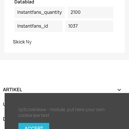
Datablad
Instantfans_quantity
2100
Instantfans_id
1037
Skick
Ny
ARTIKEL

UNTERNEHMEN

iqitcookielaw - module, put here your own
cookie law text
DITT KONTO

ACCEPT