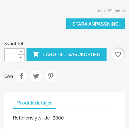
max 250 tecken
SPARA ANPASSNING
Kvantitet

favorite_border
LÄGG TILL I VARUKORGEN
Dela
Produktdetaljer
Referens
ytv_de_2000