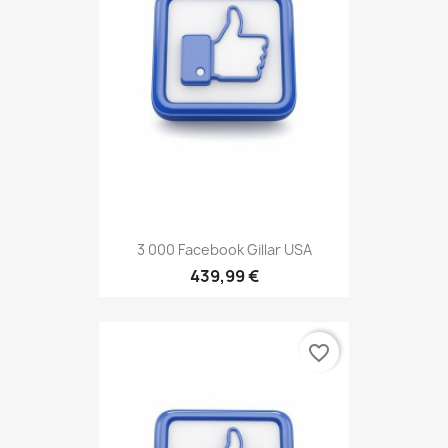
3 000 Facebook Gillar USA
439,99 €
favorite_border