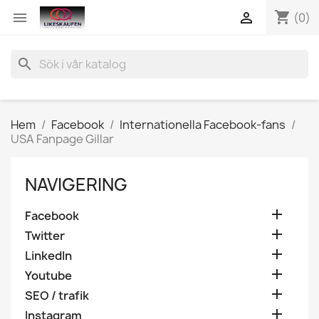
shopping_cart


(0)
search
Hem
Facebook
Internationella Facebook-fans
USA Fanpage Gillar
NAVIGERING

Facebook

Twitter

LinkedIn

Youtube

SEO / trafik

Instagram