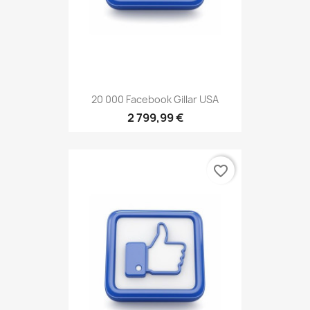
20 000 Facebook Gillar USA
2 799,99 €
favorite_border