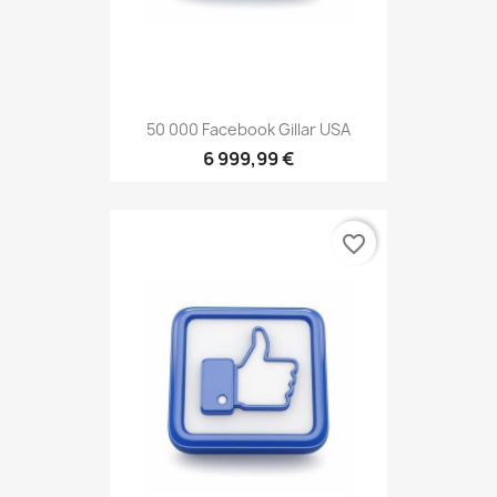
50 000 Facebook Gillar USA
6 999,99 €
favorite_border