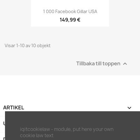
1 000 Facebook Gillar USA
149,99 €
Visar 1-10 av 10 objekt
Tillbaka till toppen

ARTIKEL

UNTERNEHMEN

iqitcookielaw - module, put here your own
cookie law text
DITT KONTO
