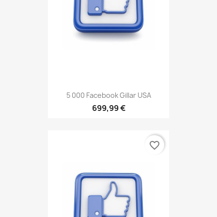
5 000 Facebook Gillar USA
699,99 €
favorite_border