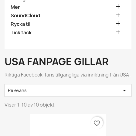

Mer

SoundCloud

Rycka till

Tick tack
USA FANPAGE GILLAR
Riktiga Facebook-fans tillgängliga via inriktning från USA
.

Relevans
Visar 1-10 av 10 objekt
favorite_border