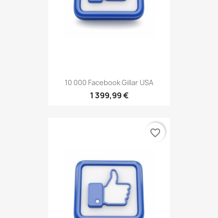
10 000 Facebook Gillar USA
1 399,99 €
favorite_border