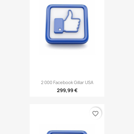
2 000 Facebook Gillar USA
299,99 €
favorite_border