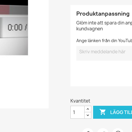
Produktanpassning
Glöm inte att spara din a
kundvagnen
Ange länken från din YouTu
Kvantitet

LÄGG TIL