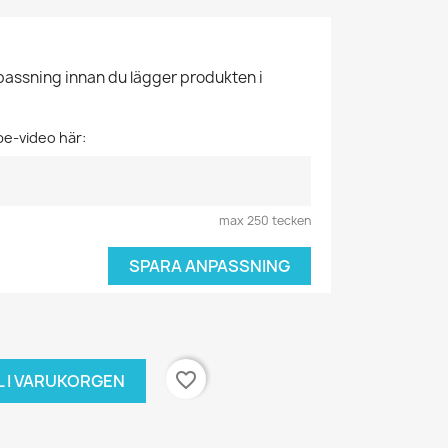
npassning innan du lägger produkten i
be-video här:
max 250 tecken
SPARA ANPASSNING
favorite_border
L I VARUKORGEN