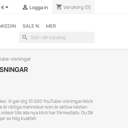
shopping_cart


Varukorg
(0)
 €
Logga in
INKEDIN
SALE %
MER
search
Tube-visningar
ISNINGAR
deo. Vi ger dig 10 000 YouTube-visningar/klick
re är riktiga människor som är aktiva nästan
ideor tills alla nya klick har förmedlats. Du får
r av hög kvalitet.