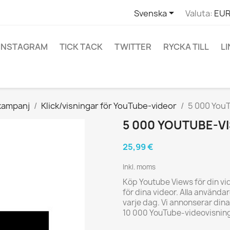

Svenska
Valuta:
EUR
INSTAGRAM
TICK TACK
TWITTER
RYCKA TILL
L
-kampanj
Klick/visningar för YouTube-videor
5 000 You
5 000 YOUTUBE-V
25,99 €
Inkl. moms
Köp Youtube Views för din vi
för dina videor. Alla använda
varje dag. Vi annonserar dina v
10 000 YouTube-videovisninga