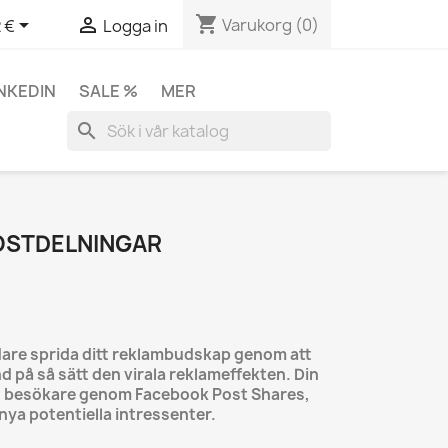
shopping_cart


Varukorg
(0)
 €
Logga in
INKEDIN
SALE %
MER
search
OSTDELNINGAR
are sprida ditt reklambudskap genom att
d på så sätt den virala reklameffekten. Din
t besökare genom Facebook Post Shares,
 nya potentiella intressenter.