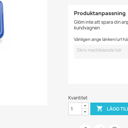
Produktanpassning
Glöm inte att spara din a
kundvagnen
Vänligen ange länken/url hä
Kvantitet

LÄGG TIL