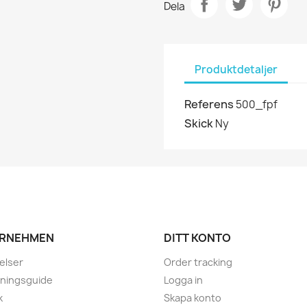
Dela
Produktdetaljer
Referens
500_fpf
Skick
Ny
RNEHMEN
DITT KONTO
elser
Order tracking
lningsguide
Logga in
k
Skapa konto