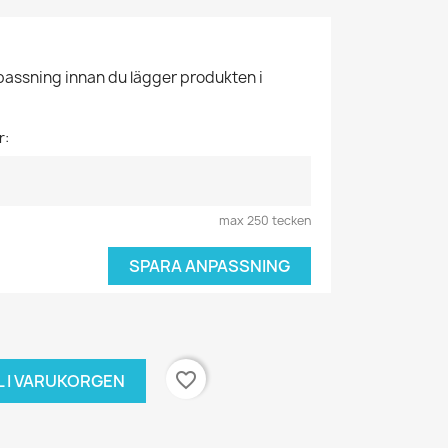
npassning innan du lägger produkten i
r:
max 250 tecken
SPARA ANPASSNING
favorite_border
L I VARUKORGEN