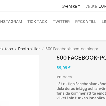

Svenska
Valuta:
EUR
INSTAGRAM
TICK TACK
TWITTER
RYCKA TILL
L
ok-fans
Posta aktier
500 Facebook-postdelningar
500 FACEBOOK-P
59,99 €
Inkl. moms
Låt riktiga Facebookanvänd
dela deras inlägg och använ
fansida kommer att ta emo
vilket i sin tur kan innebära