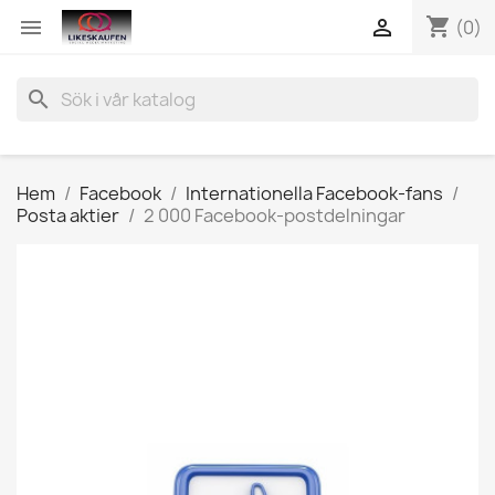
shopping_cart


(0)
search
Hem
Facebook
Internationella Facebook-fans
Posta aktier
2 000 Facebook-postdelningar