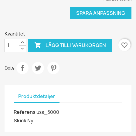
SPARA ANPASSNING
Kvantitet

favorite_border
LÄGG TILL I VARUKORGEN
Dela
Produktdetaljer
Referens
usa_5000
Skick
Ny