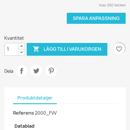
max 250 tecken
SPARA ANPASSNING
Kvantitet

favorite_border
LÄGG TILL I VARUKORGEN
Dela
Produktdetaljer
Referens
2000_FVV
Datablad