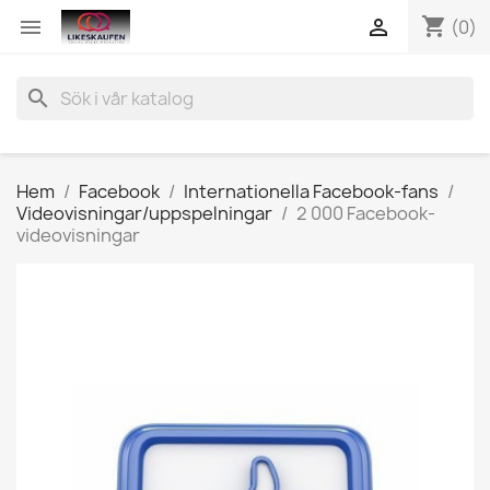
shopping_cart


(0)
search
Hem
Facebook
Internationella Facebook-fans
Videovisningar/uppspelningar
2 000 Facebook-
videovisningar