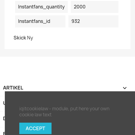
Instantfans_quantity
2000
Instantfans_id
932
Skick
Ny
ARTIKEL

UNTERNEHMEN

iqitcookielaw - module, put here your own
cookie law text
DITT KONTO

ACCEPT
BUTIKSINFORMATION
keyboard_arrow_down