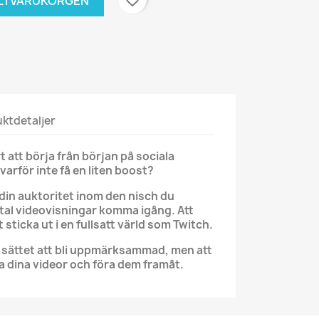
favorite_border
L I VARUKORGEN
ktdetaljer
rt att börja från början på sociala
arför inte få en liten boost?
 din auktoritet inom den nisch du
ntal videovisningar komma igång. Att
 sticka ut i en fullsatt värld som Twitch.
a sättet att bli uppmärksammad, men att
a dina videor och föra dem framåt.