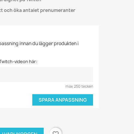
äxt och öka antalet prenumeranter
npassning innan du lägger produkten i
 Twitch-videon här:
max 250 tecken
SPARA ANPASSNING