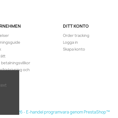
RNEHMEN
DITT KONTO
elser
Order tracking
lningsguide
Logga in
k
Skapa konto
ätt
 betalningsvillkor
sfriskrivning och
itetspolicy
lankett
text
ta oss
latskarta
© 2026 - E-handel programvara genom PrestaShop™