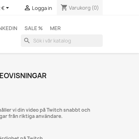
shopping_cart


Varukorg
(0)
 €
Logga in
INKEDIN
SALE %
MER
search
DEOVISNINGAR
åller vi din video på Twitch snabbt och
ngar från riktiga användare.
ärdighet på Twitch