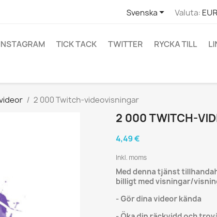

Svenska
Valuta:
EUR
INSTAGRAM
TICK TACK
TWITTER
RYCKA TILL
L
videor
2 000 Twitch-videovisningar
2 000 TWITCH-VI
4,49 €
Inkl. moms
Med denna tjänst tillhandah
billigt med visningar/visni
- Gör dina videor kända
- Öka din räckvidd och trov