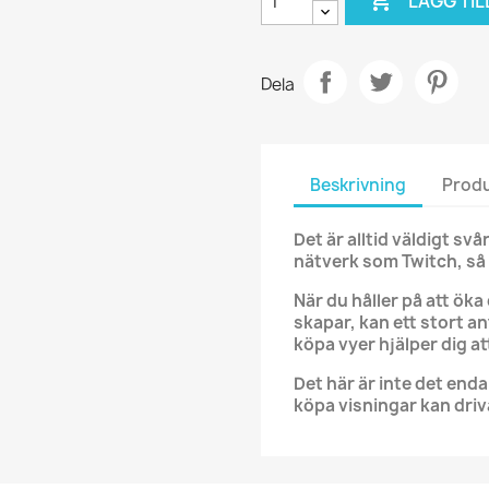

LÄGG TIL
Dela
Beskrivning
Produ
Det är alltid väldigt svå
nätverk som Twitch, så v
När du håller på att öka
skapar, kan ett stort a
köpa vyer hjälper dig att
Det här är inte det end
köpa visningar kan driv