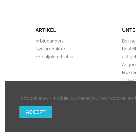
ARTIKEL
UNTE
erbjudanden
Beting
Nya produkter
Bestäl
Försäljningsträffar
avtryc
Ångerr
Frakt &
Ansvar
integr
Ångerb
iqitcookielaw - module, put here your own cookie law 
Kontak
Webbp
ACCEPT
Blog