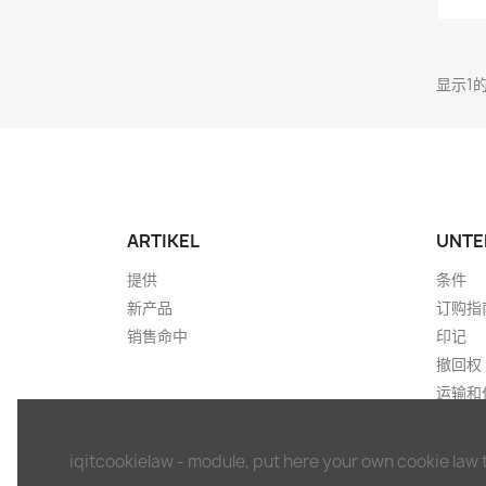
显示1
ARTIKEL
UNTE
提供
条件
新产品
订购指
销售命中
印记
撤回权
运输和
免责声
提款单
iqitcookielaw - module, put here your own cookie law 
联系我