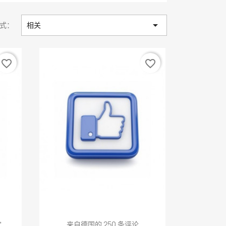

式：
相关
favorite_border
favorite_border
快速查看

欢
来自德国的 250 条评论