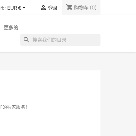
shopping_cart


购物车
(0)
币:
EUR €
登录
更多的
search
帖子的独家服务！