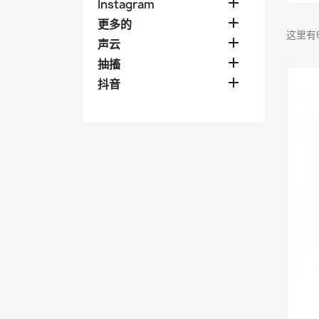

Instagram

更多的
这里有

声云

抽搐

抖音