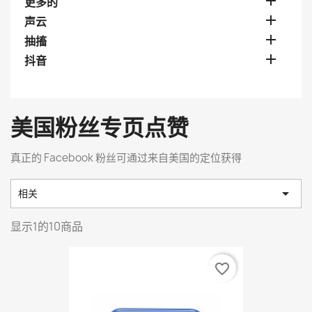

更多的

声云

抽搐

抖音
美国粉丝专页点赞
真正的 Facebook 粉丝可通过来自美国的定位获得
。

相关
显示1的10商品
favorite_border