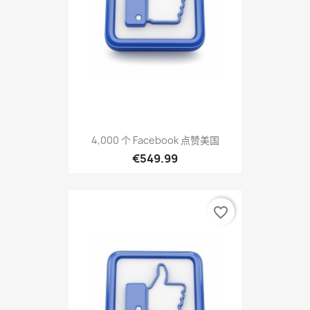
4,000 个 Facebook 点赞美国
€549.99
favorite_border