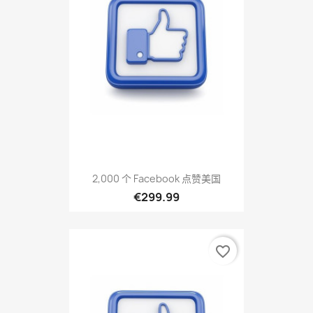
2,000 个 Facebook 点赞美国
€299.99
favorite_border