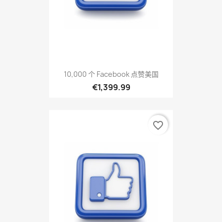
10,000 个 Facebook 点赞美国
€1,399.99
favorite_border