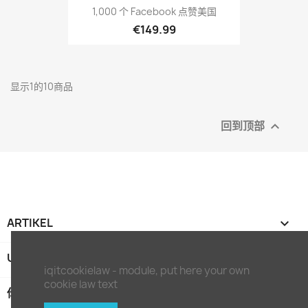
1,000 个 Facebook 点赞美国
€149.99
显示1的10商品
回到顶部

ARTIKEL

UNTERNEHMEN

iqitcookielaw - module, put here your own
cookie law text
你的账户
