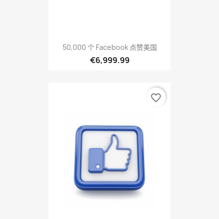
50,000 个 Facebook 点赞美国
€6,999.99
favorite_border