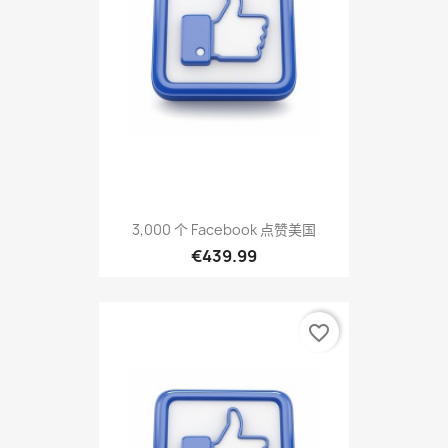
3,000 个 Facebook 点赞美国
€439.99
favorite_border