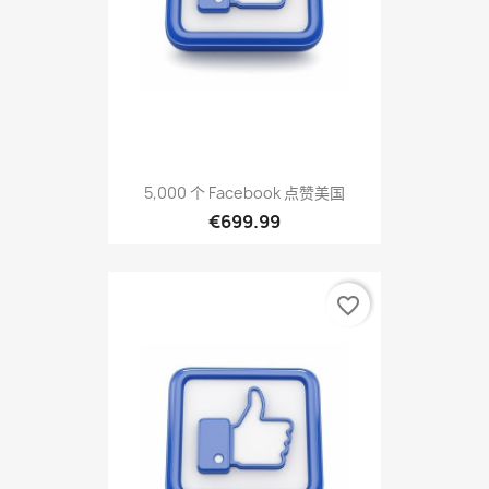
5,000 个 Facebook 点赞美国
€699.99
favorite_border