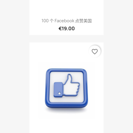
100 个 Facebook 点赞美国
€19.00
favorite_border