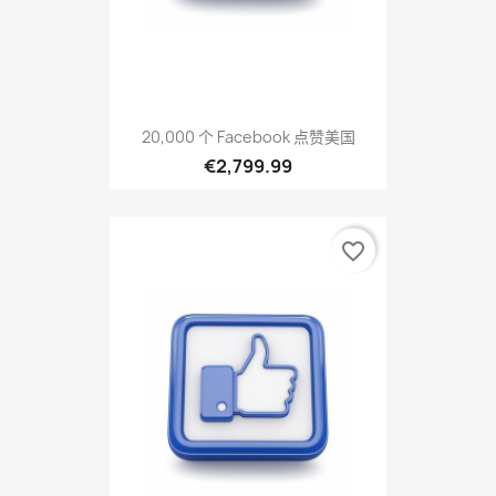
20,000 个 Facebook 点赞美国
€2,799.99
favorite_border