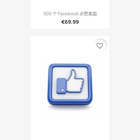
500 个 Facebook 点赞美国
€69.99
favorite_border