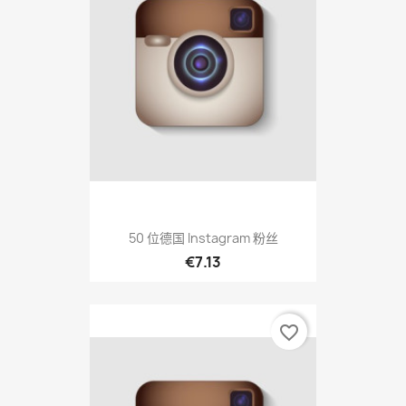
50 位德国 Instagram 粉丝
€7.13
favorite_border