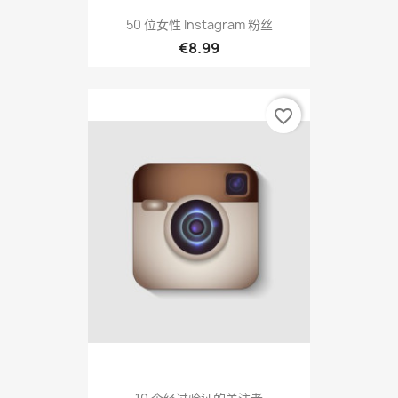
50 位女性 Instagram 粉丝
€8.99
favorite_border