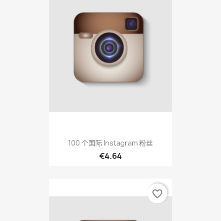
100 个国际 Instagram 粉丝
€4.64
favorite_border