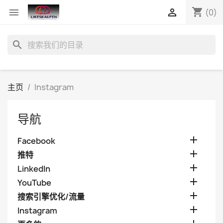
shopping_cart


(0)
search
主页
Instagram
导航

Facebook

推特

LinkedIn

YouTube

搜索引擎优化/流量

Instagram