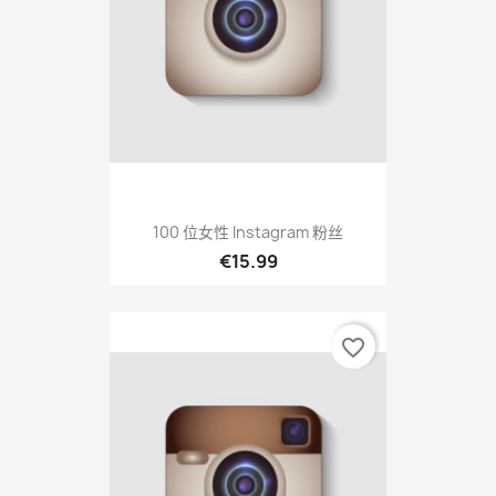
100 位女性 Instagram 粉丝
€15.99
favorite_border