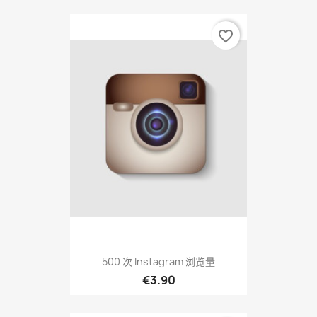
favorite_border
500 次 Instagram 浏览量
€3.90