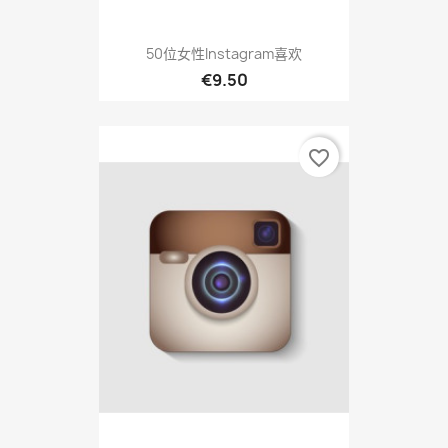
50位女性Instagram喜欢
€9.50
favorite_border