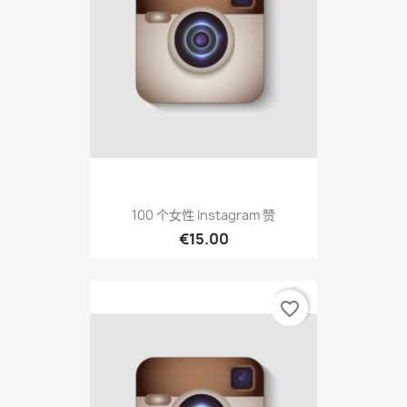
100 个女性 Instagram 赞
€15.00
favorite_border