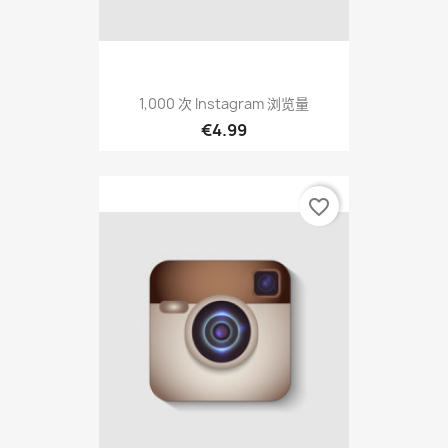
1,000 次 Instagram 浏览量
€4.99
favorite_border