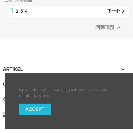
1

下一个
2
3
4
回到顶部

ARTIKEL

UNTERNEHMEN

iqitcookielaw - module, put here your own
cookie law text
你的账户

ACCEPT
店信息
keyboard_arrow_down
©2026-由PrestaShop™ 提供的电子商务软件