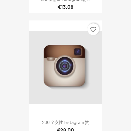
€13.08
favorite_border
200 个女性 Instagram 赞
€28.00