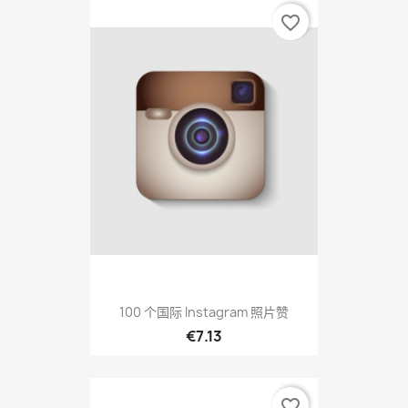
favorite_border
100 个国际 Instagram 照片赞
€7.13
favorite_border