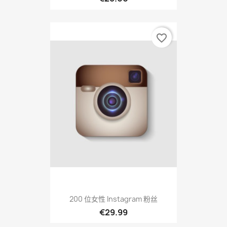
favorite_border
200 位女性 Instagram 粉丝
€29.99