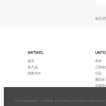
显示1
ARTIKEL
UNTE
提供
条件
新产品
订购指
销售命中
印记
撤回权
运输和
免责声
提款单
iqitcookielaw - module, put here your own cookie law 
联系我