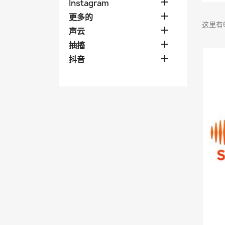

Instagram

更多的
这里有

声云

抽搐

抖音