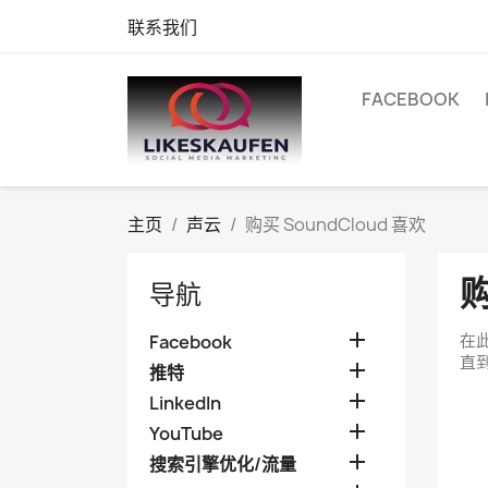
联系我们
FACEBOOK
主页
声云
购买 SoundCloud 喜欢
购
导航

在此
Facebook
直

推特

LinkedIn

YouTube

搜索引擎优化/流量