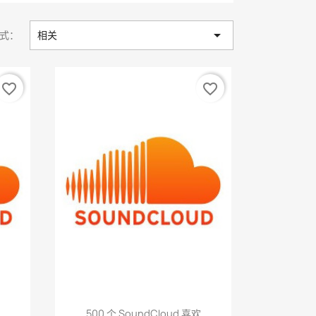

式：
相关
favorite_border
favorite_border
快速查看

500 个 SoundCloud 喜欢