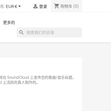
shopping_cart


购物车
(0)
币:
EUR €
登录
更多的
search
将在 SoundCloud 上宣传您的歌曲/音乐标题，
ud 上活跃的真人制作的。