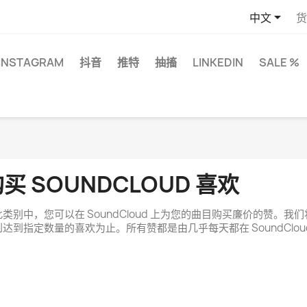

中文
货
INSTAGRAM
抖音
推特
抽搐
LINKEDIN
SALE %
买 SOUNDCLOUD 喜欢
类别中，您可以在 SoundCloud 上为您的曲目购买廉价的赞。
我们
到达到指定数量的喜欢为止。所有赞都是由几乎每天都在 SoundClo