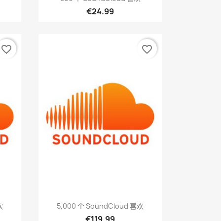
€24.99
favorite_border
favorite_border
快速查看

欢
5,000 个 SoundCloud 喜欢
€119.99