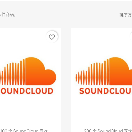
6件商品。
排序方
favorite_border
快速查看
快速查看


100 个 SoundCloud 喜欢
200 个 SoundCloud 喜欢