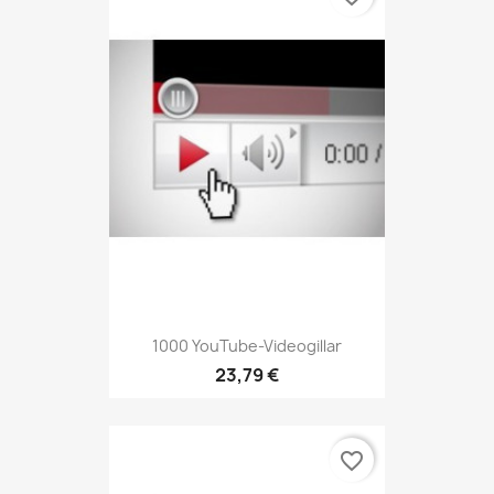
1000 YouTube-Videogillar
23,79 €
favorite_border