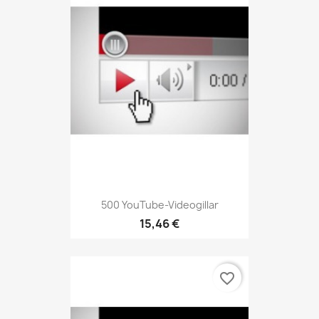
500 YouTube-Videogillar
15,46 €
favorite_border