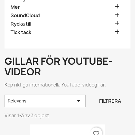

Mer

SoundCloud

Rycka till

Tick tack
GILLAR FÖR YOUTUBE-
VIDEOR
Köp riktiga internationella YouTube-videogillar.

FILTRERA
Relevans
Visar 1-3 av 3 objekt
favorite_border