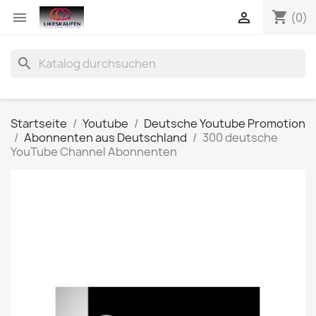
shopping_cart


(0)
search
Startseite
Youtube
Deutsche Youtube Promotion
Abonnenten aus Deutschland
300 deutsche
YouTube Channel Abonnenten