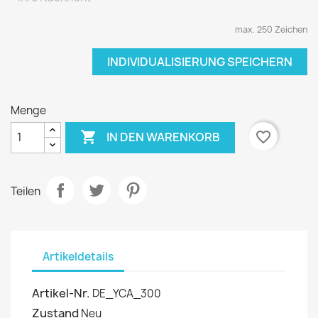
max. 250 Zeichen
INDIVIDUALISIERUNG SPEICHERN
Menge

favorite_border
IN DEN WARENKORB
Teilen
Artikeldetails
Artikel-Nr.
DE_YCA_300
Zustand
Neu