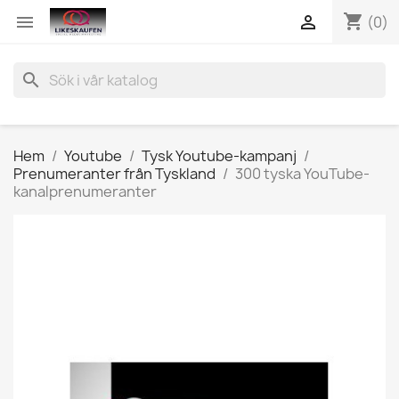
shopping_cart


(0)
search
Hem
Youtube
Tysk Youtube-kampanj
Prenumeranter från Tyskland
300 tyska YouTube-
kanalprenumeranter