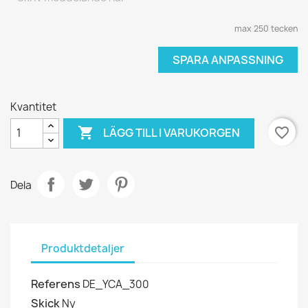
max 250 tecken
SPARA ANPASSNING
Kvantitet

favorite_border
LÄGG TILL I VARUKORGEN
Dela
Produktdetaljer
Referens
DE_YCA_300
Skick
Ny