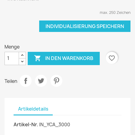
max. 250 Zeichen
INDIVIDUALISIERUNG SPEICHERN
Menge

favorite_border
IN DEN WARENKORB
Teilen
Artikeldetails
Artikel-Nr.
IN_YCA_3000