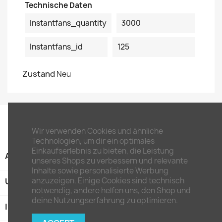
Technische Daten
Instantfans_quantity
3000
Instantfans_id
125
Zustand
Neu
Wir verwenden Cookies und ähnliche
Technologien, um dir ein optimales
Einkaufserlebnis zu bieten, die Leistung
ARTIKEL

unseres Shops zu verbessern und relevante
Inhalte sowie personalisierte Werbung
anzuzeigen. Einige Cookies sind technisch
UNTERNEHMEN

notwendig, andere helfen uns, den Shop und
deine Nutzungserfahrung zu optimieren.
IHR KONTO
